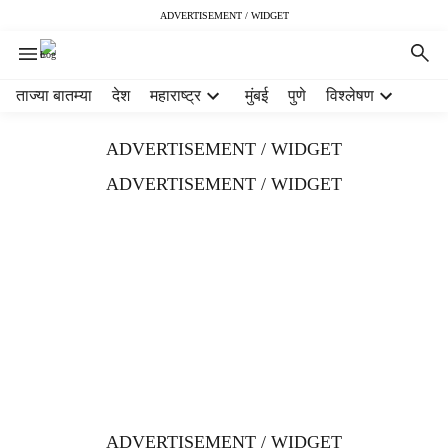
ADVERTISEMENT / WIDGET
H
ताज्या बातम्या
देश
महाराष्ट्र
मुंबई
पुणे
विश्लेषण
e
a
ADVERTISEMENT / WIDGET
d
e
ADVERTISEMENT / WIDGET
r
m
e
n
u
i
t
e
m
s
ADVERTISEMENT / WIDGET