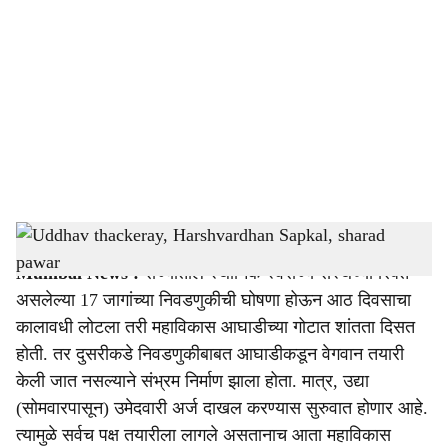
o
c
i
a
l
s
Uddhav thackeray, Harshvardhan Sapkal, sharad pawar
-
Sarkarnama
h
Mumbai News :
राज्यातील स्थानिक स्वराज्य संस्थेच्या रिक्त
a
असलेल्या 17 जागांच्या निवडणुकीची घोषणा होऊन आठ दिवसाचा
r
कालावधी लोटला तरी महाविकास आघाडीच्या गोटात शांतता दिसत
होती. तर दुसरीकडे निवडणुकीबाबत आघाडीकडून वेगवान तयारी
e
केली जात नसल्याने संभ्रम निर्माण झाला होता. मात्र, उद्या
(सोमवारपासून) उमेदवारी अर्ज दाखल करण्यास सुरुवात होणार आहे.
त्यामुळे सर्वच पक्ष तयारीला लागले असतानाच आता महाविकास