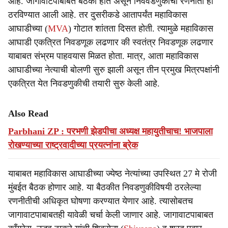
आहे. जागावाटपाबाबत बैठका होत असून निववडणुकीची रणनीती ही
ठरविण्यात आली आहे. तर दुसरीकडे आतापर्यंत महाविकास
आघाडीच्या (
MVA
) गोटात शांतता दिसत होती. त्यामुळे महाविकास
आघाडी एकत्रित निवडणूक लढणार की स्वतंत्र निवडणूक लढणार
याबाबत संभ्रम पाहवयास मिळत होता. मात्र, आता महाविकास
आघाडीच्या नेत्याची बोलणी सुरु झाली असून तीन प्रमुख मित्रपक्षांनी
एकत्रित येत निवडणुकीची तयारी सुरु केली आहे.
Also Read
Parbhani ZP : परभणी झेडपीचा अध्यक्ष महायुतीचाच! भाजपाला
रोखण्याच्या राष्ट्रवादीच्या प्रयत्नांना ब्रेक
याबाबत महाविकास आघाडीच्या ज्येष्ठ नेत्यांच्या उपस्थित 27 मे रोजी
मुंबईत बैठक होणार आहे. या बैठकीत निवडणुकीविषयी ठरलेल्या
रणनीतीची अधिकृत घोषणा करण्यात येणार आहे. त्यासोबतच
जागावाटपाबाबतही यावेळी चर्चा केली जाणार आहे. जागावाटपाबाबत