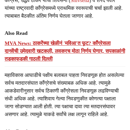
काँग्रेस, उद्धव ठाकरे यांची शिवसेना (
Shivsena
) व शरद पवार
यांच्या राष्ट्रवादी काँग्रेसमध्ये प्राथमिक स्वरूपाची चर्चा झाली आहे.
त्याबाबत बैठकीत अंतिम निर्णय घेतला जाणार आहे.
Also Read
MVA News: ठाकरेंच्या खेळीनं 'मविआ'त फूट? काँग्रेसला
दानवेंची उमेदवारी खटकली, लवकरच मोठा निर्णय घेणार, सपकाळांनी
तडकाफडकी गाठली दिल्ली
महाविकास आघाडीचे पक्षीय बलाबल पाहता निवडणूक होत असलेल्या
सर्वच मतदारसंघात कॉंग्रेसचे संख्याबळ अधिक आहे. त्यामुळे
आकडेवारीनुसार सर्वच ठिकाणी काँग्रेसला निवडणूक लढविण्याची
संधी अधिक आहे. त्याशिवाय गेल्या निवडणुकीत कोणत्या पक्षाला
जागा सोडण्यात आली होती. त्या पक्षाचा दावा त्या मतदारसंघावर
असणार आहे. त्यामुळे याकडे सर्वांचे लक्ष लागून राहिले आहे.