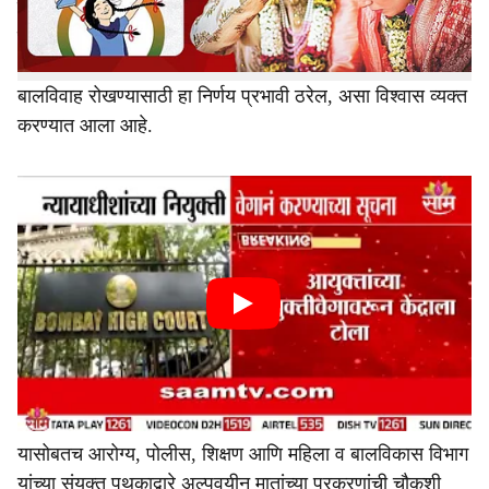
बालहक्क संरक्षण आयोगाच्या मते, अनेक ठिकाणी अल्पवयीन मुलींचे
विवाह होत असल्याच्या तक्रारी समोर येत आहेत. काही प्रकरणांमध्ये
अल्पवयीन मुली आई झाल्याचेही आढळून आले आहे. त्यामुळे
बालविवाह रोखण्यासाठी हा निर्णय प्रभावी ठरेल, असा विश्वास व्यक्त
करण्यात आला आहे.
यासोबतच आरोग्य, पोलीस, शिक्षण आणि महिला व बालविकास विभाग
यांच्या संयुक्त पथकाद्वारे अल्पवयीन मातांच्या प्रकरणांची चौकशी