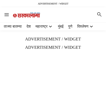
ADVERTISEMENT / WIDGET
H
ताज्या बातम्या
देश
महाराष्ट्र
मुंबई
पुणे
विश्लेषण
e
a
ADVERTISEMENT / WIDGET
d
e
ADVERTISEMENT / WIDGET
r
m
e
n
u
i
t
e
m
s