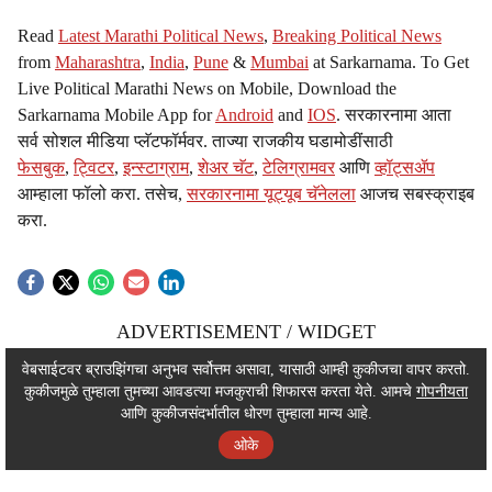
Read
Latest Marathi Political News
,
Breaking Political News
from
Maharashtra
,
India
,
Pune
&
Mumbai
at Sarkarnama. To Get
Live Political Marathi News on Mobile, Download the
Sarkarnama Mobile App for
Android
and
IOS
. सरकारनामा आता
सर्व सोशल मीडिया प्लॅटफॉर्मवर. ताज्या राजकीय घडामोडींसाठी
फेसबुक
,
ट्विटर
,
इन्स्टाग्राम
,
शेअर चॅट
,
टेलिग्रामवर
आणि
व्हॉट्सॲप
आम्हाला फॉलो करा. तसेच,
सरकारनामा यूट्यूब चॅनेलला
आजच सबस्क्राइब
करा.
ADVERTISEMENT / WIDGET
ADVERTISEMENT / WIDGET
वेबसाईटवर ब्राउझिंगचा अनुभव सर्वोत्तम असावा, यासाठी आम्ही कुकीजचा वापर करतो.
कुकीजमुळे तुम्हाला तुमच्या आवडत्या मजकुराची शिफारस करता येते. आमचे
गोपनीयता
ADVERTISEMENT / WIDGET
आणि कुकीजसंदर्भातील धोरण तुम्हाला मान्य आहे.
ओके