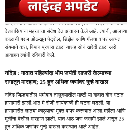
बाजारपेठेत तेलाचा पुरवठा विस्कळीत झाला असून याचे परिणाम
जगावर दिसू लागले आहेत. भारतावर देखील परिणाम झाले मोठे
आव्हान उभे राहिले आहे. दरम्यान आता पंतप्रधान नरेंद्र मोदी यांनी
देशवासियांना महत्त्वाचा संदेश देत आवाहन केले आहे. त्यांनी, आजच्या
काळाची गरज ओळखून पेट्रोल, डिझेल आणि गॅसचा वापर अत्यंत
संयमाने करा, विमान प्रवास टाळा यासह सोनं खरेदी टाळा असे
आवाहन त्यांनी रविवारी केले.
नांदेड : गावात पहिल्यांदा भीम जयंती साजरी केल्याच्या
रागातून मारहाण; 25 हून अधिक जणांवर गुन्हे दाखल
नांदेड जिल्हयातील धर्माबाद तालुक्यातील माष्टी या गावात दोन गटात
हाणामारी झाली.आठ मे रोजी सायंकाळी ही घटना घडली. या
हाणामारीत लाठ्या काठ्याचा मुक्त वापर करण्यात आला.महीला आणि
मुलींना देखील मारहाण झाली. यात आठ जण जखमी झाले असून 25
हून अधिक जणांवर गुन्हे दाखल करण्यात आले आहेत.