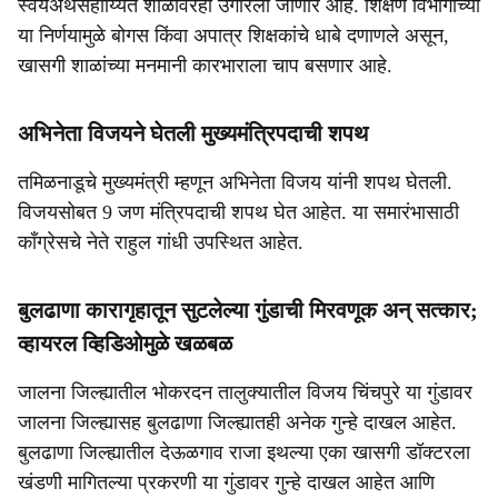
स्वयंअर्थसहाय्यित शाळांवरही उगारला जाणार आहे. शिक्षण विभागाच्या
या निर्णयामुळे बोगस किंवा अपात्र शिक्षकांचे धाबे दणाणले असून,
खासगी शाळांच्या मनमानी कारभाराला चाप बसणार आहे.
अभिनेता विजयने घेतली मुख्यमंत्रिपदाची शपथ
तमिळनाडूचे मुख्यमंत्री म्हणून अभिनेता विजय यांनी शपथ घेतली.
विजयसोबत 9 जण मंत्रिपदाची शपथ घेत आहेत. या समारंभासाठी
काँग्रेसचे नेते राहुल गांधी उपस्थित आहेत.
बुलढाणा कारागृहातून सुटलेल्या गुंडाची मिरवणूक अन् सत्कार;
व्हायरल व्हिडिओमुळे खळबळ
जालना जिल्ह्यातील भोकरदन तालुक्यातील विजय चिंचपुरे या गुंडावर
जालना जिल्ह्यासह बुलढाणा जिल्ह्यातही अनेक गुन्हे दाखल आहेत.
बुलढाणा जिल्ह्यातील देऊळगाव राजा इथल्या एका खासगी डॉक्टरला
खंडणी मागितल्या प्रकरणी या गुंडावर गुन्हे दाखल आहेत आणि