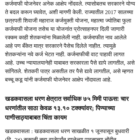
कर्जमाफी योजनेवर अनेक आक्षेप नोंदवले. त्यासोबतच सरकारने योग्य
ते बदल करून घ्यावेत, अशी मागणी केली. राज्यातील 2017 सालच्या
छत्रपती शिवाजी महाराज कर्जमुक्ती योजना, महात्मा ज्योतिबा फुला
कर्जमाफी योजना तसेच या योजनांत प्रोत्साहनपर दिली जाणारी
रक्कम काही शेतकऱ्यांना मिळालेली नाही. कर्जमाफीत नाव आलेले
आहे पण बँकेत मात्र सरकारने पैसेच दिलेले नाहीत. त्यामुळे
शेतकऱ्यांना नवे कर्ज भेटत नाही. कर्जमाफीची वाट पाहावी लागत
आहे. उच्च न्यायालयानेही याबाबत सरकारला पैसे द्यापे लागतील, असे
सांगितले. शेतकरी पात्र असतील तर पैसे द्यावे लागतील, असे म्हणत
बच्चू कडू यांनी कर्जमाफी योजनेवर आक्षेप नोंदावला आहे.
खडकवासला धरण क्षेत्रात सर्वाधिक ७५ मिमी पाऊस! चार
धरणांतील साठा केवळ १३.१० टक्क्यांवर; पिण्याच्या
पाणीसाठ्याबाबत चिंता कायम
खडकवासला : खडकवासला धरण साखळीत १ जूनपासून बुधवारी
(दि. २४) सकाळी सहा वाजेपर्यंत झालेल्या पावसाच्या नोंदीत