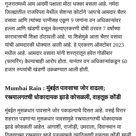
गुजरातमध्ये आम आदमी पक्षाला मोठा धक्का बसला आहे. नर्मदा
जिल्ह्यातील राजपिप्ला येथील सेशन्स कोर्टाने 'आप'चे आमदार चैतर
वसावा आणि त्यांच्या पत्नीसह एकूण 9 जणांना वन अधिकाऱ्यांवर
हल्ला आणि खंडणी वसूल केल्याप्रकरणी दोषी ठरवत 7 वर्षांच्या
कारावासाची शिक्षा ठोठावली आहे. या शिक्षेमुळे आता चैतर वसावा
यांची आमदारकी धोक्यात आली आहे. हे प्रकरण ऑक्टोबर 2023
मधील आहे. आमदार वसावा यांनी शस्त्रातून हवेत गोळीबार
(फायरिंग) केल्याचाही आरोप होता. यानंतर वन अधिकाऱ्यांकडून 60
हजार रुपयांची खंडणी उकळण्यात आली होती.
Mumbai Rain : मुंबईत पावसाचा जोर वाढला;
रस्त्यालगतची धोकादायक झाडे कोसळली, वाहतूक कोंडी
मुंबईत मुसळधार पावसाने जोर पकडल्याचे दिसत आहे. वसई विरार
शहरात पडणाऱ्या मुसळधार पावसामुळे रस्त्यालगतची धोकादायक
झाडे कोसळली आहेत. आगाशी, राजोड़ी, उमराला, दिवानमान या
ठिकाणच्या रस्त्यावर झाडे पडल्यामुळे त्याठिकाणी वाहतूक कोंडी झाली