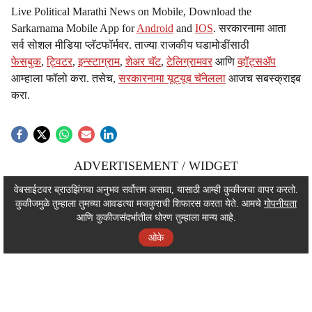
Live Political Marathi News on Mobile, Download the
Sarkarnama Mobile App for
Android
and
IOS
. सरकारनामा आता
सर्व सोशल मीडिया प्लॅटफॉर्मवर. ताज्या राजकीय घडामोडींसाठी
फेसबुक
,
ट्विटर
,
इन्स्टाग्राम
,
शेअर चॅट
,
टेलिग्रामवर
आणि
व्हॉट्सॲप
आम्हाला फॉलो करा. तसेच,
सरकारनामा यूट्यूब चॅनेलला
आजच सबस्क्राइब
करा.
ADVERTISEMENT / WIDGET
ADVERTISEMENT / WIDGET
वेबसाईटवर ब्राउझिंगचा अनुभव सर्वोत्तम असावा, यासाठी आम्ही कुकीजचा वापर करतो.
कुकीजमुळे तुम्हाला तुमच्या आवडत्या मजकुराची शिफारस करता येते. आमचे
गोपनीयता
ADVERTISEMENT / WIDGET
आणि कुकीजसंदर्भातील धोरण तुम्हाला मान्य आहे.
ओके