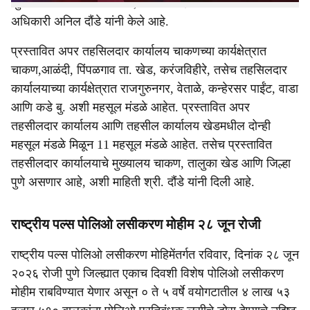
जुलै 2026 पर्यंत सादर करावे, असे आवाहन खेडचे उपविभागीय
अधिकारी अनिल दौंडे यांनी केले आहे.
प्रस्तावित अपर तहसिलदार कार्यालय चाकणच्या कार्यक्षेत्रात
चाकण,आळंदी, पिंपळगाव ता. खेड, करंजविहीरे, तसेच तहसिलदार
कार्यालयाच्या कार्यक्षेत्रात राजगुरुनगर, वेताळे, कन्हेरसर पाईंट, वाडा
आणि कडे बु. अशी महसूल मंडळे आहेत. प्रस्तावित अपर
तहसीलदार कार्यालय आणि तहसील कार्यालय खेडमधील दोन्ही
महसूल मंडळे मिळून 11 महसूल मंडळे आहेत. तसेच प्रस्तावित
तहसीलदार कार्यालयाचे मुख्यालय चाकण, तालुका खेड आणि जिल्हा
पुणे असणार आहे, अशी माहिती श्री. दौंडे यांनी दिली आहे.
राष्ट्रीय पल्स पोलिओ लसीकरण मोहीम २८ जून रोजी
राष्ट्रीय पल्स पोलिओ लसीकरण मोहिमेंतर्गत रविवार, दिनांक २८ जून
२०२६ रोजी पुणे जिल्ह्यात एकाच दिवशी विशेष पोलिओ लसीकरण
मोहीम राबविण्यात येणार असून ० ते ५ वर्षे वयोगटातील ४ लाख ५३