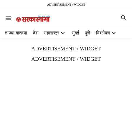
ADVERTISEMENT / WIDGET
H
ताज्या बातम्या
देश
महाराष्ट्र
मुंबई
पुणे
विश्लेषण
e
a
ADVERTISEMENT / WIDGET
d
e
ADVERTISEMENT / WIDGET
r
m
e
n
u
i
t
e
m
s