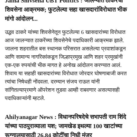
Jalna Shivsena UBT Politics : जालन्यात ठाकरेंची
शिवसेना आक्रमक; फुटलेल्या सहा खासदारांविरोधात भीक
मांगो आंदोलन...
उद्धव ठाकरे यांच्या शिवसेनेतून फुटलेल्या 6 खासदारांच्या विरोधात
आज जालन्यात ठाकरेंच्या शिवसेनेचे पदाधिकारी आक्रमक झाले.
जालना शहरातील बस स्थानक परिसरात असलेल्या प्रवाशांकडून
आणि सामान्य नागरिकांकडून जिल्हाप्रमुख आणि शहर प्रमुखांनी
एक-एक रुपयांची भीक मागत हे अनोख आंदोलन करण्यात आलं.
शिवाय या सहाही खासदारांच्या विरोधात जोरदार घोषणाबाजी करत
त्यांचा निषेधही नोंदवला. दरम्यान संजय राऊत यांनी
सांगितल्याप्रमाणे ऑपरेशन तुडवा आम्ही राबवणार असल्यासही
पदाधिकाऱ्यांनी म्हटले.
Ahilyanagar News : विधानपरिषदेचे सभापती राम शिंदे
यांच्या पाठपुराव्याला यश; जामखेड इथल्या 100 खाटांच्या
रूग्णालयासाठी 26.84 कोटींचा निधी मंजूर