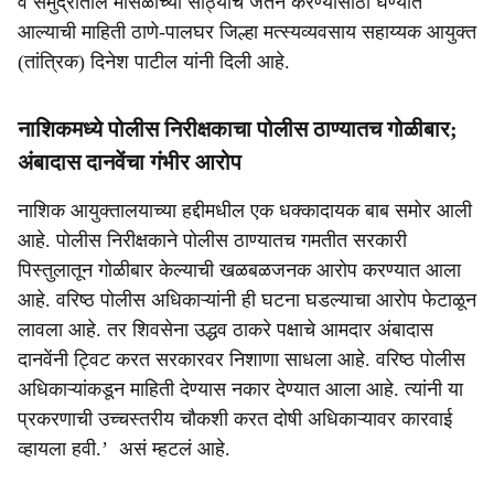
व समुद्रातील मासळीच्या साठ्याचे जतन करण्यासाठी घेण्यात
आल्याची माहिती ठाणे-पालघर जिल्हा मत्स्यव्यवसाय सहाय्यक आयुक्त
(तांत्रिक) दिनेश पाटील यांनी दिली आहे.
नाशिकमध्ये पोलीस निरीक्षकाचा पोलीस ठाण्यातच गोळीबार;
अंबादास दानवेंचा गंभीर आरोप
नाशिक आयुक्तालयाच्या हद्दीमधील एक धक्कादायक बाब समोर आली
आहे. पोलीस निरीक्षकाने पोलीस ठाण्यातच गमतीत सरकारी
पिस्तुलातून गोळीबार केल्याची खळबळजनक आरोप करण्यात आला
आहे. वरिष्ठ पोलीस अधिकाऱ्यांनी ही घटना घडल्याचा आरोप फेटाळून
लावला आहे. तर शिवसेना उद्धव ठाकरे पक्षाचे आमदार अंबादास
दानवेंनी ट्विट करत सरकारवर निशाणा साधला आहे. वरिष्ठ पोलीस
अधिकाऱ्यांकडून माहिती देण्यास नकार देण्यात आला आहे. त्यांनी या
प्रकरणाची उच्चस्तरीय चौकशी करत दोषी अधिकाऱ्यावर कारवाई
व्हायला हवी.’ असं म्हटलं आहे.