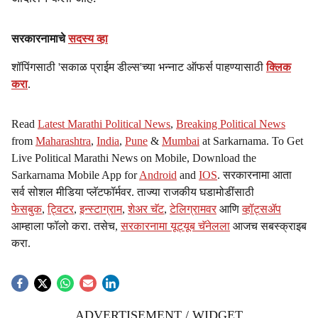
सरकारनामाचे
सदस्य व्हा
शॉपिंगसाठी 'सकाळ प्राईम डील्स'च्या भन्नाट ऑफर्स पाहण्यासाठी
क्लिक
करा
.
Read
Latest Marathi Political News
,
Breaking Political News
from
Maharashtra
,
India
,
Pune
&
Mumbai
at Sarkarnama. To Get
Live Political Marathi News on Mobile, Download the
Sarkarnama Mobile App for
Android
and
IOS
. सरकारनामा आता
सर्व सोशल मीडिया प्लॅटफॉर्मवर. ताज्या राजकीय घडामोडींसाठी
फेसबुक
,
ट्विटर
,
इन्स्टाग्राम
,
शेअर चॅट
,
टेलिग्रामवर
आणि
व्हॉट्सॲप
आम्हाला फॉलो करा. तसेच,
सरकारनामा यूट्यूब चॅनेलला
आजच सबस्क्राइब
करा.
ADVERTISEMENT / WIDGET