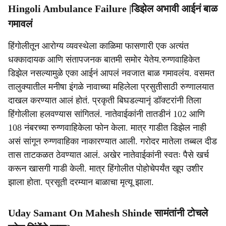
Hingoli Ambulance Failure |डिझेल अभावी आईनं बाळ
गमावलं
हिंगोलीतून आरोग्य व्यवस्थेला काळिमा फासणारी एक अत्यंत
धक्कादायक आणि संतापजनक बातमी समोर येतेय.रुग्णवाहिकेत
डिझेल नसल्यामुळे एका आईनं आपलं नवजात बाळ गमावलंय. वसमत
तालुक्यातील मनीषा इंगळे नावाच्या महिलेला प्रसुतीसाठी रुग्णालयात
दाखल करण्यात आलं होतं. प्रकृती बिघडल्यानृं डॉक्टरांनी तिला
हिंगोलीला हलवण्यास सांगितलं. नातेवाईकांनी तातडीनं 102 आणि
108 नंबरच्या रुग्णवाहिकेला फोन केला. मात्र गाडीत डिझेल नाही
असं सांगून रुग्णवाहिका नाकारण्यात आली. गरोदर मातेला तब्बल दीड
तास ताटकळत ठेवण्यात आलं. अखेर नातेवाईकांनी स्वतः पैसे खर्च
करून खासगी गाडी केली. मात्र हिंगोलीत पोहोचेपर्यंत खूप उशीर
झाला होता. प्रसूती दरम्यान बाळाचा मृत्यू झाला.
Uday Samant On Mahesh Shinde सामंतांनी टोचले