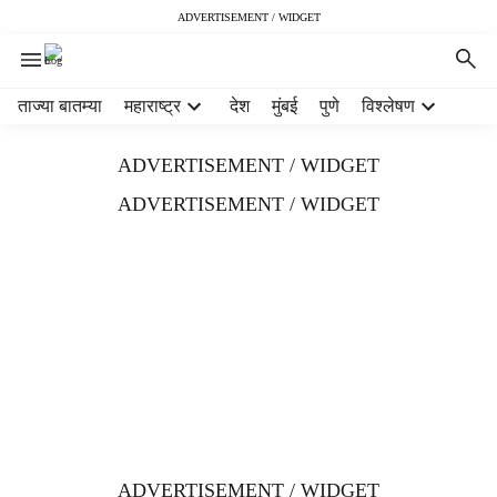
ADVERTISEMENT / WIDGET
H
ताज्या बातम्या
महाराष्ट्र
देश
मुंबई
पुणे
विश्लेषण
e
a
ADVERTISEMENT / WIDGET
d
e
ADVERTISEMENT / WIDGET
r
m
e
n
u
i
t
e
m
s
ADVERTISEMENT / WIDGET