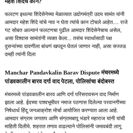
महेश शिंदेंचे कान?
फलटण इथल्या शिंदेसेनेच्या मेळाव्यात उद्योगमंत्री उदय सामंत यांनी
आमदार महेश शिंदे यांचे नाव न घेता त्यांचे कान टोचले आहेत.... राजे
गट सोबत आल्यानं फलटणचा पुढील आमदार शिंदेसेनेचाच असेल,
असा विश्वास सामंतांनी व्यक्त केला... तसंच स्वार्थासाठी पक्ष
दुसऱ्यांच्या दावणीला बांधणं खपवून घेतलं जाणार नाही, असा सज्जड
दमही त्यांनी दिला
Manchar Pandavkalin Barav Dispute मंचरमध्ये
पांडवकालीन बारव दर्गा वाद पेटला, पोलिसांचा बंदोबस्त
मंचरमध्ये पांडवकालीन बारव आणि दर्गा परिसरावरून वाद निर्माण
झाला आहे. ईदच्या पाश्वभूमीवर नमाज पठणास दिलेल्या परवानगीच्या
निषेधार्थ हिंदू जनआक्रोश मोर्चा आयोजित करण्यात आला आहे.
आमदार संग्राम जगताप आणि संग्रामबापू भंडारे महाराज यांनी यांची
माहिती दिलीये. शहरात तणाव वाढल्याने पोलिसांनी जमावबंदी लागू