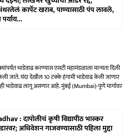
देईना; लाखभर खुर्च्यांची ऑर्डर रद्द,
रलेलं कार्पेट खराब, पाण्यासाठी पंप लावले,
पर्याय...
्क्यांपर्यंत भाडेवाढ करण्यास एसटी महामंडळाला मान्यता दिली
ाढ केली जाते. यंदा देखील 10 टक्के हंगामी भाडेवाढ केली जाणार
ी भाडेवाढ लागू असणार आहे. मुंबई (Mumbai)-पुणे मार्गावर
dhav : दापोलीचं कृषी विद्यापीठ भास्कर
रडारवर; अधिवेशन गाजवण्यासाठी पहिला मुद्दा