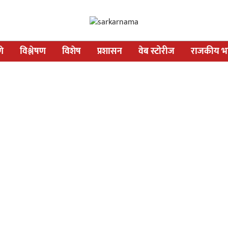
णे
विश्लेषण
विशेष
प्रशासन
वेब स्टोरीज
राजकीय भव