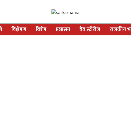
णे
विश्लेषण
विशेष
प्रशासन
वेब स्टोरीज
राजकीय भव