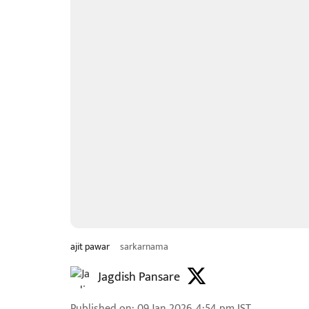
ajit pawar
sarkarnama
Jagdish Pansare
Published on
:
09 Jan 2026, 4:54 pm
IST