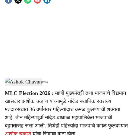
S
o
c
i
a
l
s
Ashok Chavan
-
Sarkarnama
h
MLC Election 2026 :
माजी मुख्यमंत्री तथा भाजपाचे विद्यमान
a
खासदार अशोक चव्हाण यांच्यामुळे नांदेड स्थानिक स्वराज्य
r
मतदारसंघात 36 वर्षानंतर पहिल्यांदाच कमळ फुलण्याची शक्यता
आहे. तीन महिन्यापूर्वी नांदेड-वाघाळा महापालिकेत भाजपाची
e
बहुमतासह सत्ता आली. तिथेही पहिल्यांदा भाजपाचे कमळ फुलवण्यात
अशोक चव्हाण
यांचा सिंहाचा वाटा होता.