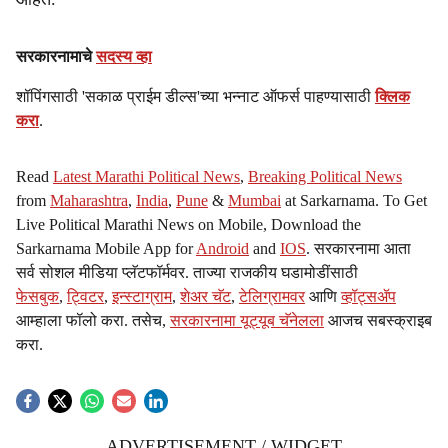
सरकारनामाचे
सदस्य व्हा
शॉपिंगसाठी 'सकाळ प्राईम डील्स'च्या भन्नाट ऑफर्स पाहण्यासाठी
क्लिक
करा
.
Read
Latest Marathi Political News
,
Breaking Political News
from
Maharashtra
,
India
,
Pune
&
Mumbai
at Sarkarnama. To Get
Live Political Marathi News on Mobile, Download the
Sarkarnama Mobile App for
Android
and
IOS
. सरकारनामा आता
सर्व सोशल मीडिया प्लॅटफॉर्मवर. ताज्या राजकीय घडामोडींसाठी
फेसबुक
,
ट्विटर
,
इन्स्टाग्राम
,
शेअर चॅट
,
टेलिग्रामवर
आणि
व्हॉट्सॲप
आम्हाला फॉलो करा. तसेच,
सरकारनामा यूट्यूब चॅनेलला
आजच सबस्क्राइब
करा.
ADVERTISEMENT / WIDGET