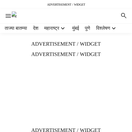
ADVERTISEMENT / WIDGET
H
ताज्या बातम्या
देश
महाराष्ट्र
मुंबई
पुणे
विश्लेषण
e
a
ADVERTISEMENT / WIDGET
d
e
ADVERTISEMENT / WIDGET
r
m
e
n
u
i
t
e
m
s
ADVERTISEMENT / WIDGET