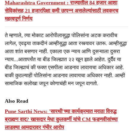
Maharashtra Government : राज्यातील 84 हजार आशा
सेविकांसह 21 हजारांपेक्षा कमी उत्पन्न असलेल्यांसाठी लवकरच
महत्वपूर्ण निर्णय
ते म्हणाले, त्या मोकाट आरोपीलासुद्धा पोलिसांना अटक करावीच
लागेल, एवढ्या ताकदीनं आम्हीसुद्धा आता रस्त्यावर उतरू. आम्हीसुद्धा
आता शांत बसणार नाही. एकाला एक न्याय आणि दुसऱ्याला दुसरा
न्याय...आतापर्यंत या बीड जिल्ह्यात २२ खून झाले आहेत. दुर्दैव या
बीड जिल्ह्याचं की फक्त एसपीला आडनाव लावायचा अधिकार आहे.
बाकी कुठल्याही पोलिसांना आडनाव लावायचा अधिकार नाही. आम्ही
सामाजिक सलोखा जपून कोणाचंही मन जपून वागतो.
Also Read
Pune Sarthi News: 'सारथी'च्या कार्यक्रमात मराठा विरुद्ध
ब्राह्मण वाद? खासदार मेधा कुलकर्णी यांचे CM फडणवीसांच्या
लाडक्या आमदारावर गंभीर आरोप