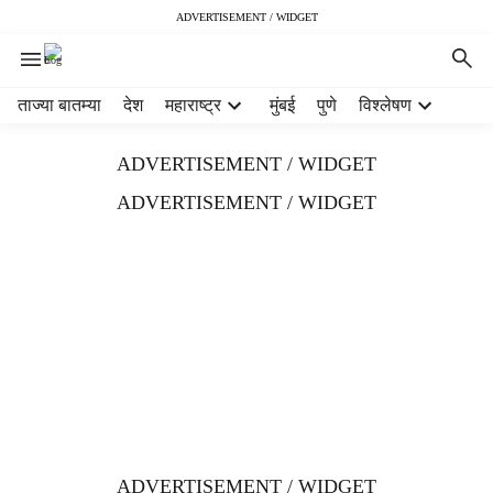
ADVERTISEMENT / WIDGET
H
ताज्या बातम्या
देश
महाराष्ट्र
मुंबई
पुणे
विश्लेषण
e
a
ADVERTISEMENT / WIDGET
d
e
ADVERTISEMENT / WIDGET
r
m
e
n
u
i
t
e
m
s
ADVERTISEMENT / WIDGET