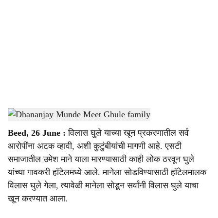
o
c
i
a
l
s
Dhananjay Munde Meet Ghule family
-
Sakarnama
h
Beed, 26 June :
विलास घुले याच्या खून प्रकरणातील सर्व
a
आरोपींना अटक व्हावी, अशी कुटुंबीयांची मागणी आहे. एसटी
r
समाजातील उमेश माने याला मारण्यासाठी काही लोक ठरवून घुले
यांच्या गावकरी हॉटेलमध्ये आले. मानेला सोडविण्यासाठी हॉटेलमालक
e
विलास घुले गेला, त्यावेळी मानेला सोडून सर्वांनी विलास घुले याचा
खून करण्यात आला.