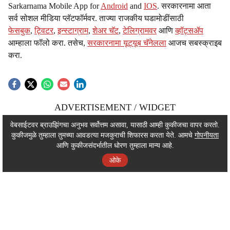
Sarkarnama Mobile App for
Android
and
IOS
. सरकारनामा आता
सर्व सोशल मीडिया प्लॅटफॉर्मवर. ताज्या राजकीय घडामोडींसाठी
फेसबुक
,
ट्विटर
,
इन्स्टाग्राम
,
शेअर चॅट
,
टेलिग्रामवर
आणि
व्हॉट्सॲप
आम्हाला फॉलो करा. तसेच,
सरकारनामा यूट्यूब चॅनेलला
आजच सबस्क्राइब
करा.
ADVERTISEMENT / WIDGET
ADVERTISEMENT / WIDGET
वेबसाईटवर ब्राउझिंगचा अनुभव सर्वोत्तम असावा, यासाठी आम्ही कुकीजचा वापर करतो.
कुकीजमुळे तुम्हाला तुमच्या आवडत्या मजकुराची शिफारस करता येते. आमचे
गोपनीयता
ADVERTISEMENT / WIDGET
आणि कुकीजसंदर्भातील धोरण तुम्हाला मान्य आहे.
ओके