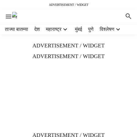
ADVERTISEMENT / WIDGET
H
ताज्या बातम्या
देश
महाराष्ट्र
मुंबई
पुणे
विश्लेषण
e
a
ADVERTISEMENT / WIDGET
d
e
ADVERTISEMENT / WIDGET
r
m
e
n
u
i
t
e
m
s
ADVERTISEMENT / WIDGET