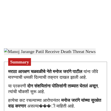
c
i
a
l
s
Manoj Jarange Patil Receive Death Threat News
-
sarkarnama
h
Summary
a
मराठा आरक्षण चळवळीचे नेते मनोज जरांगे पाटील
यांना जीवे
r
मारण्याची धमकी दिल्याची तक्रार दाखल झाली आहे.
e
या प्रकरणी
दोन संशयितांना पोलिसांनी ताब्यात घेतलं असून
,
त्यांची चौकशी सुरू आहे.
हत्येचा कट रचल्याच्या आरोपानंतर
मनोज जरांगे यांच्या सुरक्षेत
वाढ करणार
असल्या���ी माहिती आहे.