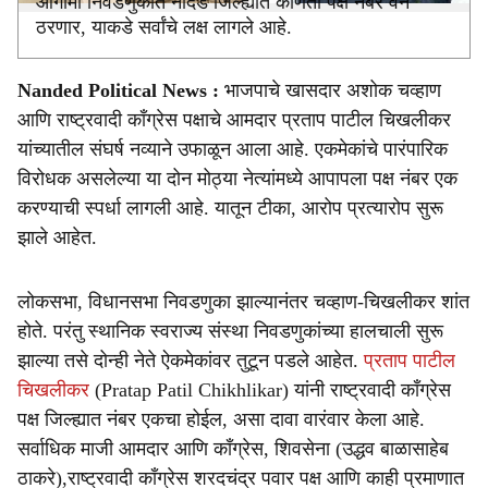
आगामी निवडणुकीत नांदेड जिल्ह्यात कोणता पक्ष नंबर वन
ठरणार, याकडे सर्वांचे लक्ष लागले आहे.
Nanded Political News :
भाजपाचे खासदार अशोक चव्हाण
आणि राष्ट्रवादी काँग्रेस पक्षाचे आमदार प्रताप पाटील चिखलीकर
यांच्यातील संघर्ष नव्याने उफाळून आला आहे. एकमेकांचे पारंपारिक
विरोधक असलेल्या या दोन मोठ्या नेत्यांमध्ये आपापला पक्ष नंबर एक
करण्याची स्पर्धा लागली आहे. यातून टीका, आरोप प्रत्यारोप सुरू
झाले आहेत.
लोकसभा, विधानसभा निवडणुका झाल्यानंतर चव्हाण-चिखलीकर शांत
होते. परंतु स्थानिक स्वराज्य संस्था निवडणुकांच्या हालचाली सुरू
झाल्या तसे दोन्ही नेते ऐकमेकांवर तुटून पडले आहेत.
प्रताप पाटील
चिखलीकर
(Pratap Patil Chikhlikar) यांनी राष्ट्रवादी काँग्रेस
पक्ष जिल्ह्यात नंबर एकचा होईल, असा दावा वारंवार केला आहे.
सर्वाधिक माजी आमदार आणि काँग्रेस, शिवसेना (उद्धव बाळासाहेब
ठाकरे),राष्ट्रवादी काँग्रेस शरदचंद्र पवार पक्ष आणि काही प्रमाणात