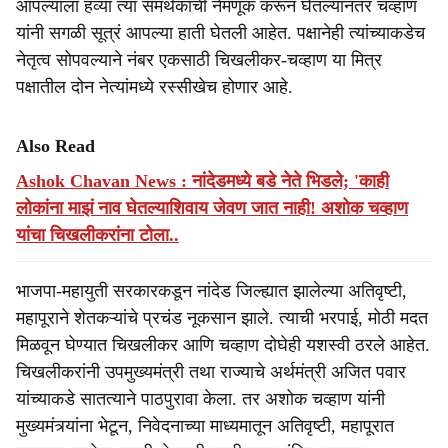
आपल्याला हव्या त्या समर्थकांची नेमणूक करून घेतल्यानंतर चव्हाण
यांनी सगळी सूत्रं आपल्या हाती घेतली आहेत. पक्षानेही त्यांच्याकडेच
नेतृत्व सोपवल्याने नंबर एकसाठी चिखलीकर-चव्हाण या मित्र
पक्षातील दोन नेत्यांमध्ये रस्सीखेच होणार आहे.
Also Read
Ashok Chavan News : नांदेडमध्ये बडे नेते भिडले; 'काही
लोकांना माझं नाव घेतल्याशिवाय जेवण जात नाही! अशोक चव्हाण
यांचा चिखलीकरांना टोला..
भाजपा-महायुती सरकारकडून नांदेड जिल्ह्यात झालेल्या अतिवृष्टी,
महापूराने शेतकऱ्यांचे प्रचंड नूकसान झाले. त्याची भरपाई, मोठी मदत
मिळवून घेण्यात चिखलीकर आणि चव्हाण दोघेही यशस्वी ठरले आहेत.
चिखलीकरांनी उपमुख्यमंत्री तथा राज्याचे अर्थमंत्री अजित पवार
यांच्याकडे सातत्याने पाठपुरावा केला. तर अशोक चव्हाण यांनी
मुख्यमंत्र्यांना भेटून, निवेदनाच्या माध्यमातून अतिवृष्टी, महापूरात