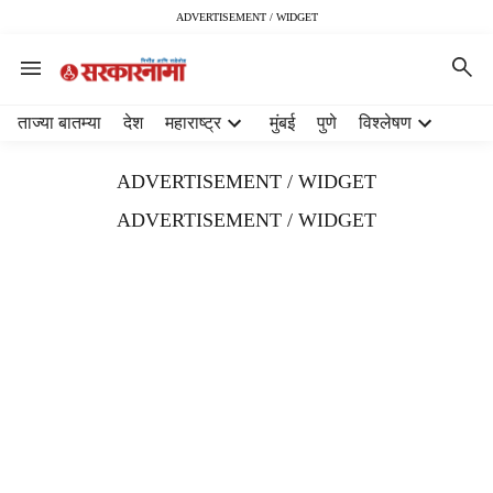
ADVERTISEMENT / WIDGET
H
ताज्या बातम्या
देश
महाराष्ट्र
मुंबई
पुणे
विश्लेषण
e
a
ADVERTISEMENT / WIDGET
d
e
ADVERTISEMENT / WIDGET
r
m
e
n
u
i
t
e
m
s