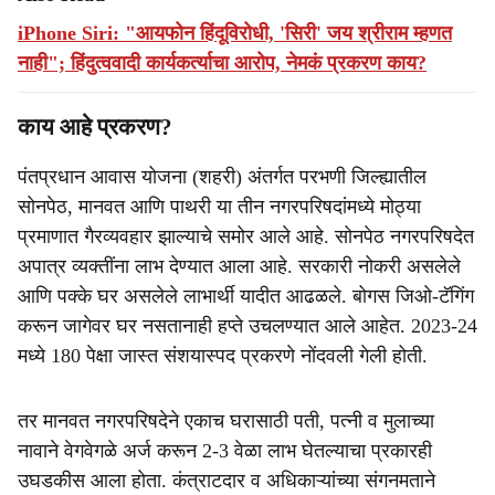
iPhone Siri: "आयफोन हिंदूविरोधी, 'सिरी' जय श्रीराम म्हणत
नाही"; हिंदुत्ववादी कार्यकर्त्याचा आरोप, नेमकं प्रकरण काय?
काय आहे प्रकरण?
पंतप्रधान आवास योजना (शहरी) अंतर्गत परभणी जिल्ह्यातील
सोनपेठ, मानवत आणि पाथरी या तीन नगरपरिषदांमध्ये मोठ्या
प्रमाणात गैरव्यवहार झाल्याचे समोर आले आहे. सोनपेठ नगरपरिषदेत
अपात्र व्यक्तींना लाभ देण्यात आला आहे. सरकारी नोकरी असलेले
आणि पक्के घर असलेले लाभार्थी यादीत आढळले. बोगस जिओ-टॅगिंग
करून जागेवर घर नसतानाही हप्ते उचलण्यात आले आहेत. 2023-24
मध्ये 180 पेक्षा जास्त संशयास्पद प्रकरणे नोंदवली गेली होती.
तर मानवत नगरपरिषदेने एकाच घरासाठी पती, पत्नी व मुलाच्या
नावाने वेगवेगळे अर्ज करून 2-3 वेळा लाभ घेतल्याचा प्रकारही
उघडकीस आला होता. कंत्राटदार व अधिकाऱ्यांच्या संगनमताने