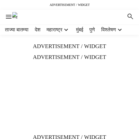
ADVERTISEMENT / WIDGET
H
ताज्या बातम्या
देश
महाराष्ट्र
मुंबई
पुणे
विश्लेषण
e
a
ADVERTISEMENT / WIDGET
d
e
ADVERTISEMENT / WIDGET
r
m
e
n
u
i
t
e
m
s
ADVERTISEMENT / WIDGET