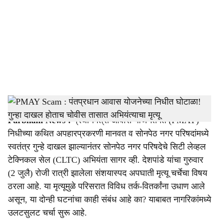
c
i
a
l
s
Sagar Deshpande Parbhani PMAY Scam
h
Parbhani News :
प्रधानमंत्री आवास योजनेंतर्गत (PMAY)
a
निधीच्या कथित अपहारप्रकरणी मानवत व सोनपेठ नगर परिषदांमध्ये
r
स्वतंत्र गुन्हे दाखल झाल्यानंतर सोनपेठ नगर परिषदेचे सिटी लेव्हल
टेक्निकल सेल (CLTC) अभियंता सागर व्ही. देशपांडे यांचा गुरुवार
e
(2 जुलै) रोजी रात्री झालेला संशयास्पद अपघाती मृत्यू चर्चेचा विषय
ठरला आहे. या मृत्यूमुळे परिसरात विविध तर्क-वितर्कांना उधाण आले
असून, या दोन्ही घटनांचा काही संबंध आहे का? याबाबत नागरिकांमध्ये
उलटसुलट चर्चा सुरू आहे.