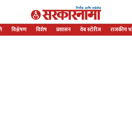
णे
विश्लेषण
विशेष
प्रशासन
वेब स्टोरीज
राजकीय भव