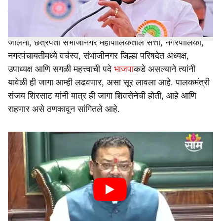
असली तरी शिवसेना हा मतदारसंघ कुठल्याही परिस्थितीत सोडायला
तयार नाही.
जालना, छत्रपती संभाजीनगर महापालिकेतील सत्ता, नगरपालिका,
नगरपंचायतीमध्ये वर्चस्व, संभाजीनगर जिल्हा परिषदेत अध्यक्ष,
उपाध्यक्ष आणि सगळी महत्त्वाची पदे
भाजपा
कडे असल्याने त्यांनी
यावेळी ही जागा आम्ही लढवणार, असा सूर लावला आहे. पालकमंत्री
संजय शिरसाट यांनी मात्र ही जागा शिवसेनेची होती, आहे आणि
राहणार असे ठणकावून सांगितले आहे.