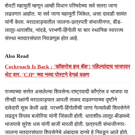
शेवटी महायुती म्हणून आम्ही विधान परिषदेच्या सर्व सतरा जागा
लढवणार आहोत. या सर्व जागा महायुती जिंकेल, असा दावाही सामंत
यांनी केला. मराठवाड्यातील जालना-छत्रपती संभाजीनगर, बीड-
लातूर-धाराशीव, नांदडे, परभणी-हिंगोली या चार स्थानिक स्वराज्य
संस्था मतदारसंघात निवडणूक होत आहे.
Also Read
Cockroach Is Back : 'कॉकरोच इज बॅक'! पहिल्यांदाच भाजपवर
थेट वार, 'CJP' च्या नव्या पोस्टने वेगळं वळण
राज्याच्या सत्तेत असलेल्या शिवसेना-राष्ट्रवादी काँग्रेस व भाजपा या
तीनही पक्षांनी मराठवाड्यात आपली ताकद वाढवण्याच्या दृष्टीने
दावेदारी सुरू केली आहे. परभणी-हिंगोलीची जागा गेल्यावेळी शिवसेनेने
लढवून विप्लव बजोरिया यांनी जिंकली होती. धाराशीव-लातूर-बीडमध्ये
भाजपाचे सुरेश धस यांनी बाजी मारली होती. छत्रपती संभाजीनगर-
जालना मतदारसंघात शिवसेनेचे अंबादास दानवे हे निवडून आले होते.