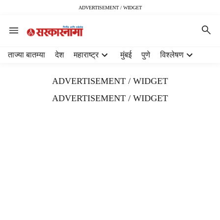
ADVERTISEMENT / WIDGET
H
ताज्या बातम्या
देश
महाराष्ट्र
मुंबई
पुणे
विश्लेषण
e
a
ADVERTISEMENT / WIDGET
d
e
ADVERTISEMENT / WIDGET
r
m
e
n
u
i
t
e
m
s