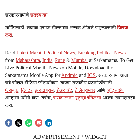
सरकारनामाचे
सदस्य व्हा
शॉपिंगसाठी 'सकाळ प्राईम डील्स'च्या भन्नाट ऑफर्स पाहण्यासाठी
क्लिक
करा
.
Read
Latest Marathi Political News
,
Breaking Political News
from
Maharashtra
,
India
,
Pune
&
Mumbai
at Sarkarnama. To Get
Live Political Marathi News on Mobile, Download the
Sarkarnama Mobile App for
Android
and
IOS
. सरकारनामा आता
सर्व सोशल मीडिया प्लॅटफॉर्मवर. ताज्या राजकीय घडामोडींसाठी
फेसबुक
,
ट्विटर
,
इन्स्टाग्राम
,
शेअर चॅट
,
टेलिग्रामवर
आणि
व्हॉट्सॲप
आम्हाला फॉलो करा. तसेच,
सरकारनामा यूट्यूब चॅनेलला
आजच सबस्क्राइब
करा.
ADVERTISEMENT / WIDGET