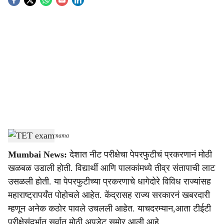
S
o
c
i
a
l
s
TET exam
-
Sarkarnama
h
Mumbai News:
देशात नीट परीक्षेचा पेपरफुटीचं प्रकरणानं मोठी
a
खळबळ उडाली होती. विद्यार्थी आणि पालकांमध्ये तीव्र संतापाची लाट
r
उसळली होती. या पेपरफुटीच्या प्रकरणाचे धागेदोरे विविध राज्यांसह
महाराष्ट्रापर्यंत पोहोचले आहेत. केंद्रासह राज्य सरकारनं खबरदारी
e
म्हणून अनेक कठोर पावले उचलली आहेत. याचदरम्यान,आता टीईटी
परीक्षेसंदर्भात सर्वात मोठी अपडेट समोर आली आहे.