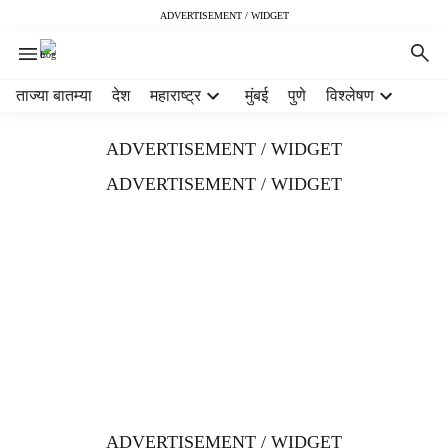
ADVERTISEMENT / WIDGET
H
ताज्या बातम्या
देश
महाराष्ट्र
मुंबई
पुणे
विश्लेषण
e
a
ADVERTISEMENT / WIDGET
d
e
ADVERTISEMENT / WIDGET
r
m
e
n
u
i
t
e
m
s
ADVERTISEMENT / WIDGET