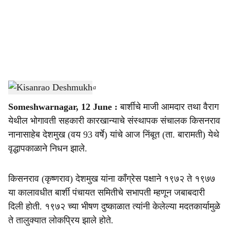
i
a
l
s
Kisanrao Deshmukh
-
Sarkarnama
h
Someshwarnagar, 12 June :
बार्शीचे माजी आमदार तथा वैराग
a
येथील भोगावती सहकारी कारखान्याचे संस्थापक संचालक किसनराव
r
नानासाहेब देशमुख (वय 93 वर्षे) यांचे आज निंबूत (ता. बारामती) येथे
वृद्धापकाळाने निधन झाले.
e
किसनराव (कृष्णराव) देशमुख यांना काँग्रेस पक्षाने १९७२ ते १९७७
या कालावधीत बार्शी पंचायत समितीचे सभापती म्हणून जबाबदारी
दिली होती. १९७२ च्या भीषण दुष्काळात त्यांनी केलेल्या मदतकार्यामुळे
ते तालुक्यात लोकप्रिय झाले होते.