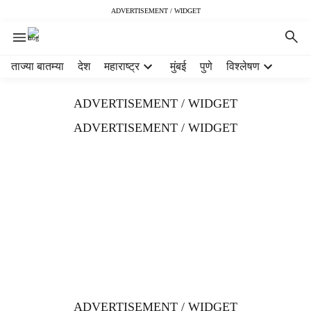
ADVERTISEMENT / WIDGET
H
ताज्या बातम्या
देश
महाराष्ट्र
मुंबई
पुणे
विश्लेषण
e
a
ADVERTISEMENT / WIDGET
d
e
ADVERTISEMENT / WIDGET
r
m
e
n
u
i
t
e
m
s
ADVERTISEMENT / WIDGET