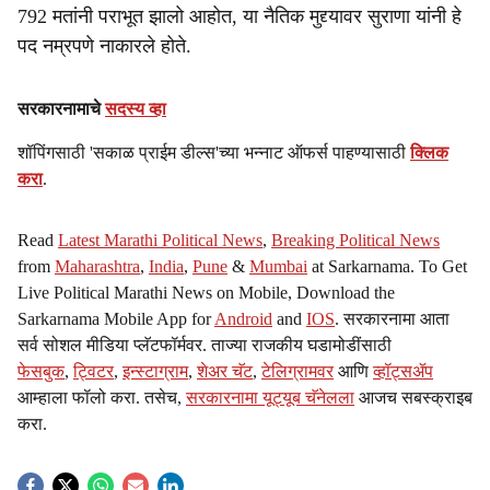
792 मतांनी पराभूत झालो आहोत, या नैतिक मुद्द्यावर सुराणा यांनी हे
पद नम्रपणे नाकारले होते.
सरकारनामाचे
सदस्य व्हा
शॉपिंगसाठी 'सकाळ प्राईम डील्स'च्या भन्नाट ऑफर्स पाहण्यासाठी
क्लिक
करा
.
Read
Latest Marathi Political News
,
Breaking Political News
from
Maharashtra
,
India
,
Pune
&
Mumbai
at Sarkarnama. To Get
Live Political Marathi News on Mobile, Download the
Sarkarnama Mobile App for
Android
and
IOS
. सरकारनामा आता
सर्व सोशल मीडिया प्लॅटफॉर्मवर. ताज्या राजकीय घडामोडींसाठी
फेसबुक
,
ट्विटर
,
इन्स्टाग्राम
,
शेअर चॅट
,
टेलिग्रामवर
आणि
व्हॉट्सॲप
आम्हाला फॉलो करा. तसेच,
सरकारनामा यूट्यूब चॅनेलला
आजच सबस्क्राइब
करा.