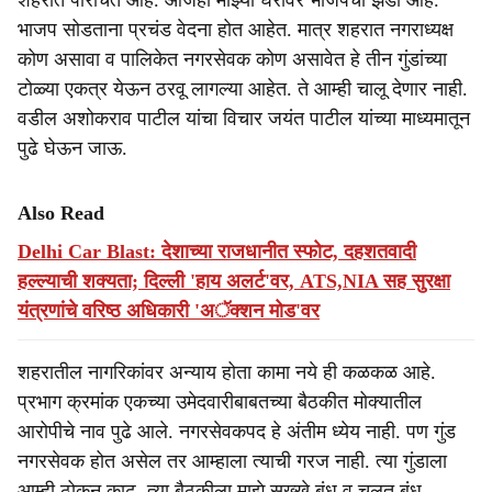
शहरात परिचित आहे. आजही माझ्या घरावर भाजपचा झेंडा आहे.
भाजप सोडताना प्रचंड वेदना होत आहेत. मात्र शहरात नगराध्यक्ष
कोण असावा व पालिकेत नगरसेवक कोण असावेत हे तीन गुंडांच्या
टोळ्या एकत्र येऊन ठरवू लागल्या आहेत. ते आम्ही चालू देणार नाही.
वडील अशोकराव पाटील यांचा विचार जयंत पाटील यांच्या माध्यमातून
पुढे घेऊन जाऊ.
Also Read
Delhi Car Blast: देशाच्या राजधानीत स्फोट, दहशतवादी
हल्ल्याची शक्यता; दिल्ली 'हाय अलर्ट'वर, ATS,NIA सह सुरक्षा
यंत्रणांचे वरिष्ठ अधिकारी 'अॅक्शन मोड'वर
शहरातील नागरिकांवर अन्याय होता कामा नये ही कळकळ आहे.
प्रभाग क्रमांक एकच्या उमेदवारीबाबतच्या बैठकीत मोक्यातील
आरोपीचे नाव पुढे आले. नगरसेवकपद हे अंतीम ध्येय नाही. पण गुंड
नगरसेवक होत असेल तर आम्हाला त्याची गरज नाही. त्या गुंडाला
आम्ही ठोकून काढू. त्या बैठकीला माझे सख्खे बंधू व चुलत बंधू