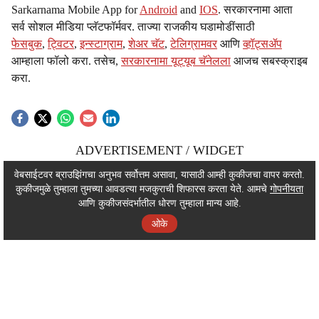
Sarkarnama Mobile App for
Android
and
IOS
. सरकारनामा आता
सर्व सोशल मीडिया प्लॅटफॉर्मवर. ताज्या राजकीय घडामोडींसाठी
फेसबुक
,
ट्विटर
,
इन्स्टाग्राम
,
शेअर चॅट
,
टेलिग्रामवर
आणि
व्हॉट्सॲप
आम्हाला फॉलो करा. तसेच,
सरकारनामा यूट्यूब चॅनेलला
आजच सबस्क्राइब
करा.
ADVERTISEMENT / WIDGET
ADVERTISEMENT / WIDGET
वेबसाईटवर ब्राउझिंगचा अनुभव सर्वोत्तम असावा, यासाठी आम्ही कुकीजचा वापर करतो.
कुकीजमुळे तुम्हाला तुमच्या आवडत्या मजकुराची शिफारस करता येते. आमचे
गोपनीयता
ADVERTISEMENT / WIDGET
आणि कुकीजसंदर्भातील धोरण तुम्हाला मान्य आहे.
ओके