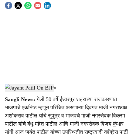
S
o
c
i
a
l
s
Jayant Patil On BJP
-
Sarkarnama
h
Sangli News:
गेली 50 वर्षे ईश्वरपूर शहराच्या राजकारणात
a
भाजपाचे एकनिष्ठ म्हणून परिचित असणाऱ्या दिवंगत माजी नगराध्यक्ष
r
अशोकराव पाटील यांचे सुपुत्र व भाजपचे माजी नगरसेवक विक्रम
पाटील यांचे बंधू महेश पाटील आणि माजी नगरसेवक विजय कुंभार
e
यांनी आज जयंत पाटील यांच्या उपस्थितीत राष्ट्रवादी काॅंग्रेस पार्टी