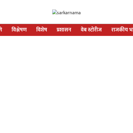
णे
विश्लेषण
विशेष
प्रशासन
वेब स्टोरीज
राजकीय भव