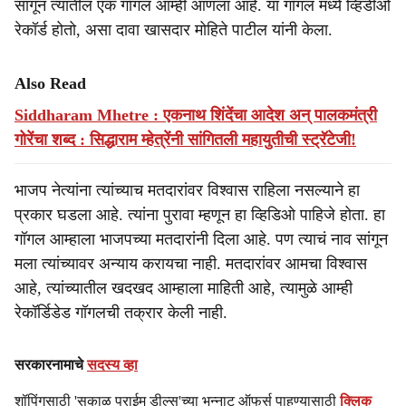
सांगून त्यातील एक गॉगल आम्ही आणला आहे. या गॉगल मध्ये व्हिडीओ
रेकॉर्ड होतो, असा दावा खासदार मोहिते पाटील यांनी केला.
Also Read
Siddharam Mhetre : एकनाथ शिंदेंचा आदेश अन्‌ पालकमंत्री
गोरेंचा शब्द : सिद्धाराम म्हेत्रेंनी सांगितली महायुतीची स्ट्रॅटेजी!
भाजप नेत्यांना त्यांच्याच मतदारांवर विश्वास राहिला नसल्याने हा
प्रकार घडला आहे. त्यांना पुरावा म्हणून हा व्हिडिओ पाहिजे होता. हा
गॉगल आम्हाला भाजपच्या मतदारांनी दिला आहे. पण त्याचं नाव सांगून
मला त्यांच्यावर अन्याय करायचा नाही. मतदारांवर आमचा विश्वास
आहे, त्यांच्यातील खदखद आम्हाला माहिती आहे, त्यामुळे आम्ही
रेकॉर्डिडेड गॉगलची तक्रार केली नाही.
सरकारनामाचे
सदस्य व्हा
शॉपिंगसाठी 'सकाळ प्राईम डील्स'च्या भन्नाट ऑफर्स पाहण्यासाठी
क्लिक