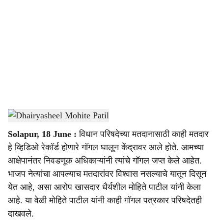
o
c
i
a
l
s
Dhairyasheel Mohite Patil
-
Sarkarnama
h
Solapur, 18 June :
विधान परिषदेच्या मतदानासाठी काही मतदार
a
हे व्हिडिओ रेकॉर्ड होणारे गॉगल घालून केंद्रावर आले होते. आमच्या
r
आक्षेपानंतर निवडणूक अधिकाऱ्यांनी त्यांचे गॉगल जप्त केले आहेत.
भाजप नेत्यांचा आपल्याच मतदारांवर विश्वास नसल्याचे यातून दिसून
e
येत आहे, असा आरोप खासदार धैर्यशील मोहिते पाटील यांनी केला
आहे. या वेळी मोहिते पाटील यांनी काही गॉगल पत्रकार परिषदेतही
दाखवले.