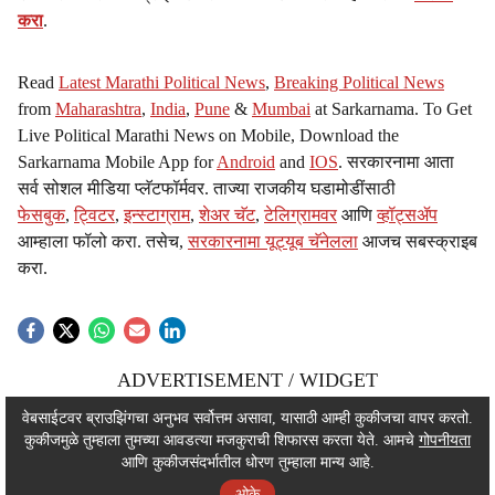
करा
.
Read
Latest Marathi Political News
,
Breaking Political News
from
Maharashtra
,
India
,
Pune
&
Mumbai
at Sarkarnama. To Get
Live Political Marathi News on Mobile, Download the
Sarkarnama Mobile App for
Android
and
IOS
. सरकारनामा आता
सर्व सोशल मीडिया प्लॅटफॉर्मवर. ताज्या राजकीय घडामोडींसाठी
फेसबुक
,
ट्विटर
,
इन्स्टाग्राम
,
शेअर चॅट
,
टेलिग्रामवर
आणि
व्हॉट्सॲप
आम्हाला फॉलो करा. तसेच,
सरकारनामा यूट्यूब चॅनेलला
आजच सबस्क्राइब
करा.
ADVERTISEMENT / WIDGET
ADVERTISEMENT / WIDGET
वेबसाईटवर ब्राउझिंगचा अनुभव सर्वोत्तम असावा, यासाठी आम्ही कुकीजचा वापर करतो.
कुकीजमुळे तुम्हाला तुमच्या आवडत्या मजकुराची शिफारस करता येते. आमचे
गोपनीयता
ADVERTISEMENT / WIDGET
आणि कुकीजसंदर्भातील धोरण तुम्हाला मान्य आहे.
ओके