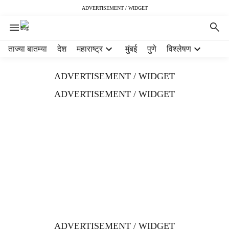
ADVERTISEMENT / WIDGET
H
ताज्या बातम्या
देश
महाराष्ट्र
मुंबई
पुणे
विश्लेषण
e
a
ADVERTISEMENT / WIDGET
d
e
ADVERTISEMENT / WIDGET
r
m
e
n
u
i
t
e
m
s
ADVERTISEMENT / WIDGET