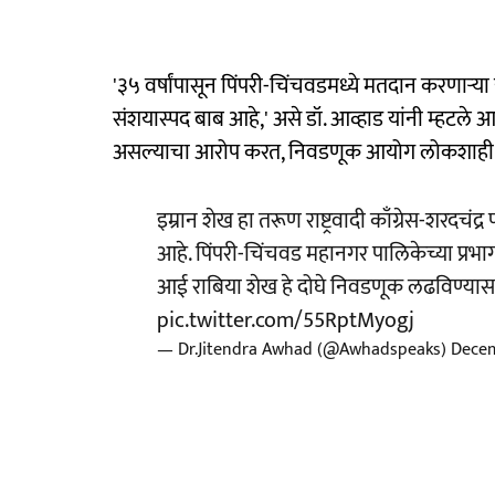
'३५ वर्षांपासून पिंपरी-चिंचवडमध्ये मतदान करणाऱ्य
संशयास्पद बाब आहे,' असे डॉ. आव्हाड यांनी म्हटले आहे.
असल्याचा आरोप करत, निवडणूक आयोग लोकशाही प्
इम्रान शेख हा तरूण राष्ट्रवादी काँग्रेस-शरदचंद
आहे. पिंपरी-चिंचवड महानगर पालिकेच्या प्रभ
आई राबिया शेख हे दोघे निवडणूक लढविण्यास इ
pic.twitter.com/55RptMyogj
— Dr.Jitendra Awhad (@Awhadspeaks)
Decem