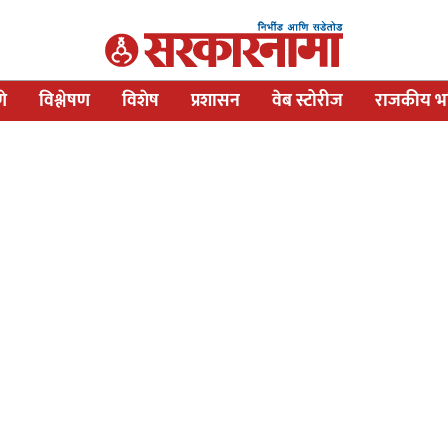
णे
विश्लेषण
विशेष
प्रशासन
वेब स्टोरीज
राजकीय भव