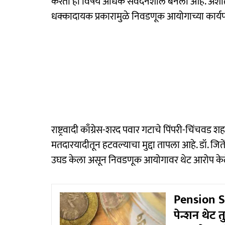
करता हा विषय अधिक संवेदनशील बनला आहे. अशात
धक्कादायक प्रकारामुळे निवडणूक आयोगाच्या कार्यपद्
राष्ट्रवादी काँग्रेस-शरद पवार गटाचे पिंपरी-चिंचवड श
मतदारयादीतून हटवल्याचा मुद्दा तापला आहे. डॉ. जिते
उघड केला असून निवडणूक आयोगावर थेट आरोप के
Pension S
पेन्शन थेट 