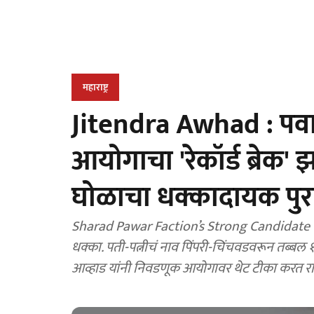
महाराष्ट्र
Jitendra Awhad : पवार
आयोगाचा 'रेकॉर्ड ब्रेक'
घोळाचा धक्कादायक पुरा
Sharad Pawar Faction’s Strong Candidate Gets Shock : पवार गटाच्या तग
धक्का. पती-पत्नीचं नाव पिंपरी-चिंचवडवरून तब्बल 
आव्हाड यांनी निवडणूक आयोगावर थेट टीका करत 