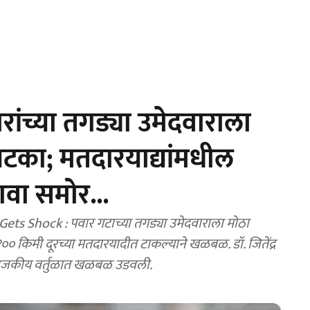
ांच्या तगड्या उमेदवाराला
 झटका; मतदारयाद्यांमधील
वा समोर...
ड्या उमेदवाराला मोठा
१०० किमी दूरच्या मतदारयादीत टाकल्याने खळबळ. डॉ. जितेंद्र
राजकीय वर्तुळात खळबळ उडवली.