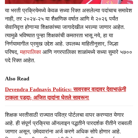
या भरती प्रक्रियेमध्ये केवळ सध्या रिक्त असलेल्या पदांचाच समावेश
नाही, तर २०२४-२५ या शैक्षणिक वर्षात आणि मे २०२६ पर्यंत
सेवानिवृत्त होणाऱ्या शिक्षकांच्या जागादेखील भरल्या जाणार आहेत.
त्यामुळे भविष्यात पुन्हा शिक्षकांची कमतरता भासू नये, हा या
निर्णयामागील प्रमुख उद्देश आहे. उपलब्ध माहितीनुसार, जिल्हा
परिषद,
महापालिका
आणि नगरपालिका शाळांमध्ये सध्या सुमारे ५७००
पदे रिक्त आहेत.
Also Read
Devendra Fadnavis Politics: सावरकर वादावर देवाभाऊंनी
टाकला पडदा; अजित दादांना घेतले सावरून!
शिक्षक भरतीसाठी राज्यात पवित्र पोर्टलचा वापर करण्यात येणार
आहे. ही संपूर्ण प्रक्रिया ऑनलाइन पद्धतीने पारदर्शक रीतीने राबवली
जाणार असून, उमेदवारांना अर्ज करणे अधिक सोपे होणार आहे.