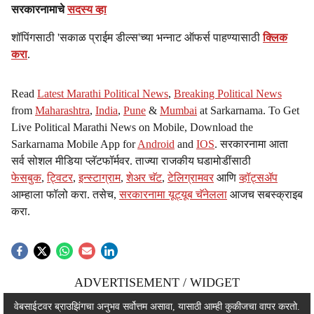
सरकारनामाचे
सदस्य व्हा
शॉपिंगसाठी 'सकाळ प्राईम डील्स'च्या भन्नाट ऑफर्स पाहण्यासाठी
क्लिक
करा
.
Read
Latest Marathi Political News
,
Breaking Political News
from
Maharashtra
,
India
,
Pune
&
Mumbai
at Sarkarnama. To Get
Live Political Marathi News on Mobile, Download the
Sarkarnama Mobile App for
Android
and
IOS
. सरकारनामा आता
सर्व सोशल मीडिया प्लॅटफॉर्मवर. ताज्या राजकीय घडामोडींसाठी
फेसबुक
,
ट्विटर
,
इन्स्टाग्राम
,
शेअर चॅट
,
टेलिग्रामवर
आणि
व्हॉट्सॲप
आम्हाला फॉलो करा. तसेच,
सरकारनामा यूट्यूब चॅनेलला
आजच सबस्क्राइब
करा.
ADVERTISEMENT / WIDGET
ADVERTISEMENT / WIDGET
वेबसाईटवर ब्राउझिंगचा अनुभव सर्वोत्तम असावा, यासाठी आम्ही कुकीजचा वापर करतो.