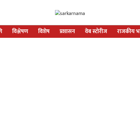
णे
विश्लेषण
विशेष
प्रशासन
वेब स्टोरीज
राजकीय भव