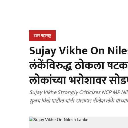
उत्तर महाराष्ट्र
Sujay Vikhe On Niles
लंकेंविरुद्ध ठोकला षटक
लोकांच्या भरोशावर सोडणं
Sujay Vikhe Strongly Criticizes NCP MP Nil
सुजय विखे पाटील यांनी खासदार नीलेश लंके यांच्