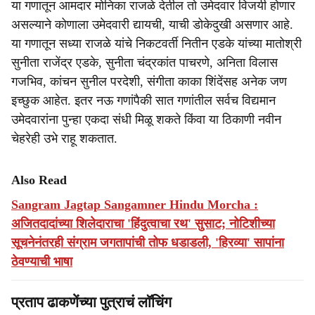
या गणातून आमदार मोनिका राजळे देतील तो उमेदवार विजयी होणार
असल्याने कोणाला उमेदवारी द्यायची, याची डोकेदुखी असणार आहे.
या गणातून सध्या राजळे यांचे निकटवर्ती नितीन एडके यांच्या मातोश्री
सुनीता राजेंद्र एडके, सुनीता चंद्रकांत पाचरणे, अनिता विलास
गजभिव, कांचन सुनील परदेशी, संगीता काका शिंदेंसह अनेक जण
इच्छुक आहेत. इतर नऊ गणांपैकी सात गणांतील सर्वच विद्यमान
उमेदवारांना पुन्हा एकदा संधी मिळू शकते किंवा या ठिकाणी नवीन
चेहरेही उभे राहू शकतात.
Also Read
Sangram Jagtap Sangamner Hindu Morcha :
अजितदादांच्या शिलेदाराचा 'हिंदुत्वाचा रथ' सुसाट; नोटिशीच्या
सूचनेनंतरही संग्राम जगतापांची तोफ धडाडली, 'हिरव्या' सापांना
ठेवण्याची भाषा
प्रताप ढाकणेंच्या पुत्राचं लाॅचिंग