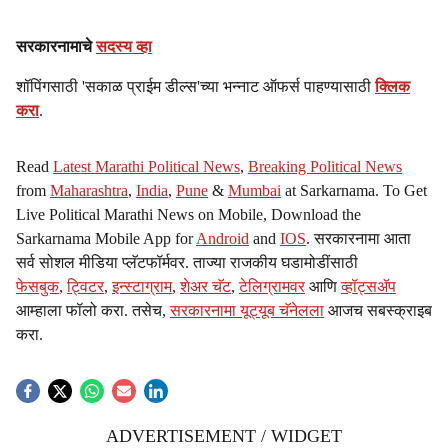
सरकारनामाचे
सदस्य व्हा
शॉपिंगसाठी 'सकाळ प्राईम डील्स'च्या भन्नाट ऑफर्स पाहण्यासाठी
क्लिक
करा
.
Read
Latest Marathi Political News
,
Breaking Political News
from
Maharashtra
,
India
,
Pune
&
Mumbai
at Sarkarnama. To Get
Live Political Marathi News on Mobile, Download the
Sarkarnama Mobile App for
Android
and
IOS
. सरकारनामा आता
सर्व सोशल मीडिया प्लॅटफॉर्मवर. ताज्या राजकीय घडामोडींसाठी
फेसबुक
,
ट्विटर
,
इन्स्टाग्राम
,
शेअर चॅट
,
टेलिग्रामवर
आणि
व्हॉट्सॲप
आम्हाला फॉलो करा. तसेच,
सरकारनामा यूट्यूब चॅनेलला
आजच सबस्क्राइब
करा.
ADVERTISEMENT / WIDGET