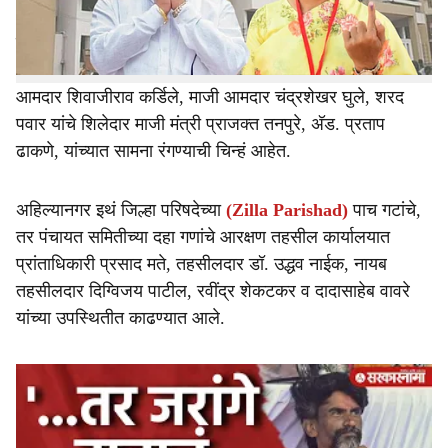
माहोल दिसून येत आहे.
जिल्हा परिषद आणि पंचायत समितीच्या निवडणुकीच्या अनुषंगाने
भाजप आमदार मोनिका राजळे, राष्ट्रवादीचे आमदार शिवाजीराव गर्जे,
आमदार शिवाजीराव कर्डिले, माजी आमदार चंद्रशेखर घुले, शरद
पवार यांचे शिलेदार माजी मंत्री प्राजक्त तनपुरे, अ‍ॅड. प्रताप
ढाकणे, यांच्यात सामना रंगण्याची चिन्हं आहेत.
अहिल्यानगर इथं जिल्हा परिषदेच्या
(Zilla Parishad)
पाच गटांचे,
तर पंचायत समितीच्या दहा गणांचे आरक्षण तहसील कार्यालयात
प्रांताधिकारी प्रसाद मते, तहसीलदार डॉ. उद्धव नाईक, नायब
तहसीलदार दिग्विजय पाटील, रवींद्र शेकटकर व दादासाहेब वावरे
यांच्या उपस्थितीत काढण्यात आले.