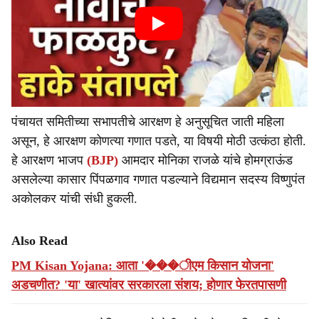
पंचायत समितीच्या सभापतीचे आरक्षण हे अनुसूचित जाती महिला
असून, हे आरक्षण कोणत्या गणात पडते, या विषयी मोठी उत्कंठा होती.
हे आरक्षण भाजप
(BJP)
आमदार मोनिका राजळे यांचे होमग्राऊंड
असलेल्या कासार पिंपळगाव गणात पडल्याने विद्यमान सदस्य विष्णुपंत
अकोलकर यांची संधी हुकली.
Also Read
PM Kisan Yojana: आता '���ीएम किसान योजना'
अडचणीत? 'या' खात्यांवर सरकारला संशय; होणार फेरतपासणी