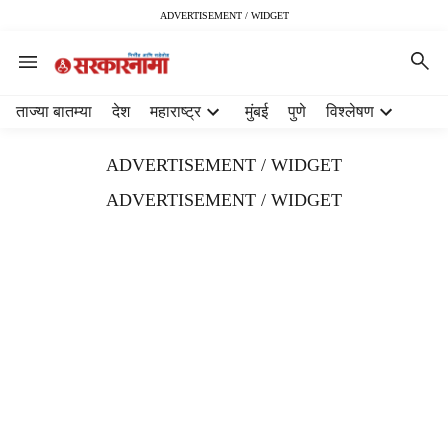
ADVERTISEMENT / WIDGET
H
ताज्या बातम्या
देश
महाराष्ट्र
मुंबई
पुणे
विश्लेषण
e
a
ADVERTISEMENT / WIDGET
d
e
ADVERTISEMENT / WIDGET
r
m
e
n
u
i
t
e
m
s