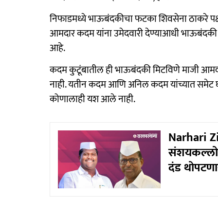
निफाडमध्ये भाऊबंदकीचा फटका शिवसेना ठाकरे पक्ष
आमदार कदम यांना उमेदवारी देण्याआधी भाऊबंदकी मि
आहे.
कदम कुटूंबातील ही भाऊबंदकी मिटविणे माजी आमदार 
नाही. यतीन कदम आणि अनिल कदम यांच्यात समेट घडविण्
कोणालाही यश आले नाही.
Narhari Zi
संशयकल्लोळ;
दंड थोपटणा