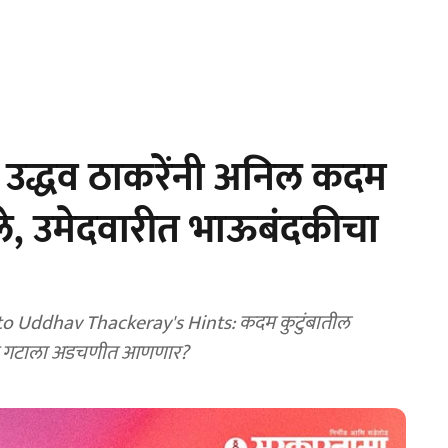
 उद्धव ठाकरेंनी अनिल कदम
ेवले, उमेदवारीत भाऊबंदकीचा
o Uddhav Thackeray's Hints: कदम कुटुंबातील
रे गटाला अडचणीत आणणार?