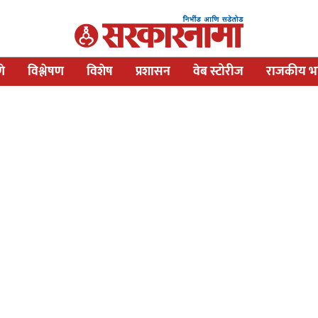
णे
विश्लेषण
विशेष
प्रशासन
वेब स्टोरीज
राजकीय भव