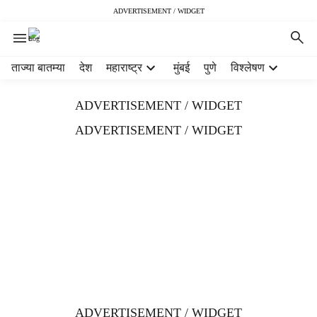
ADVERTISEMENT / WIDGET
H
ताज्या बातम्या
देश
महाराष्ट्र
मुंबई
पुणे
विश्लेषण
e
a
ADVERTISEMENT / WIDGET
d
e
ADVERTISEMENT / WIDGET
r
m
e
n
u
i
t
e
m
s
ADVERTISEMENT / WIDGET