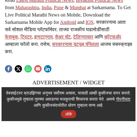
Read
Latest Marathi Political News
,
Breaking Political News
from
Maharashtra
,
India
,
Pune
&
Mumbai
at Sarkarnama. To Get
Live Political Marathi News on Mobile, Download the
Sarkarnama Mobile App for
Android
and
IOS
. सरकारनामा आता
सर्व सोशल मीडिया प्लॅटफॉर्मवर. ताज्या राजकीय घडामोडींसाठी
फेसबुक
,
ट्विटर
,
इन्स्टाग्राम
,
शेअर चॅट
,
टेलिग्रामवर
आणि
व्हॉट्सॲप
आम्हाला फॉलो करा. तसेच,
सरकारनामा यूट्यूब चॅनेलला
आजच सबस्क्राइब
करा.
ADVERTISEMENT / WIDGET
ADVERTISEMENT / WIDGET
वेबसाईटवर ब्राउझिंगचा अनुभव सर्वोत्तम असावा, यासाठी आम्ही कुकीजचा वापर करतो.
कुकीजमुळे तुम्हाला तुमच्या आवडत्या मजकुराची शिफारस करता येते. आमचे
गोपनीयता
ADVERTISEMENT / WIDGET
आणि कुकीजसंदर्भातील धोरण तुम्हाला मान्य आहे.
ओके