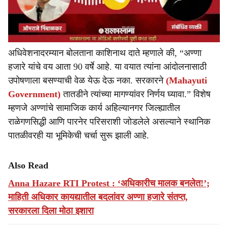
अधिवेशनादरम्यान बोलताना काशिनाथ दाते म्हणाले की, “अण्णा
हजारे यांचे वय आता 90 वर्षे आहे. या वयात त्यांना आंदोलनासाठी
उपोषणाला बसण्याची वेळ येऊ देऊ नका. सरकारने
(Mahayuti
Government)
तातडीने त्यांच्या मागण्यांवर निर्णय घ्यावा.” विशेष
म्हणजे अण्णांचे सामाजिक कार्य अहिल्यानगर जिल्ह्यातील
राळेगणसिद्धी आणि पारनेर परिसराशी जोडलेले असल्याने स्थानिक
पातळीवरही या भूमिकेची चर्चा सुरू झाली आहे.
Also Read
Anna Hazare RTI Protest : ‘अधिकारीच मालक बनलेत!’;
माहिती अधिकार कायद्यातील बदलांवर अण्णा हजारे संतप्त,
सरकारला दिला मोठा इशारा