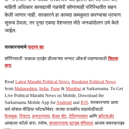
माहिती अधिकार कायद्याची गळचेपी कोणत्याही परिस्थितीत सहन
केली जाणार नाही. सरकारने हा कायदा कमकुवत करण्याचा प्रयत्न
सुरूच ठेवला, तर पुन्हा एकदा देशभरात मोठे जनआंदोलन उभे केले
जाईल.
सरकारनामाचे
सदस्य व्हा
शॉपिंगसाठी 'सकाळ प्राईम डील्स'च्या भन्नाट ऑफर्स पाहण्यासाठी
क्लिक
करा
.
Read
Latest Marathi Political News
,
Breaking Political News
from
Maharashtra
,
India
,
Pune
&
Mumbai
at Sarkarnama. To Get
Live Political Marathi News on Mobile, Download the
Sarkarnama Mobile App for
Android
and
IOS
. सरकारनामा आता
सर्व सोशल मीडिया प्लॅटफॉर्मवर. ताज्या राजकीय घडामोडींसाठी
फेसबुक
,
ट्विटर
,
इन्स्टाग्राम
,
शेअर चॅट
,
टेलिग्रामवर
आणि
व्हॉट्सॲप
आम्हाला फॉलो करा. तसेच,
सरकारनामा यूट्यूब चॅनेलला
आजच सबस्क्राइब