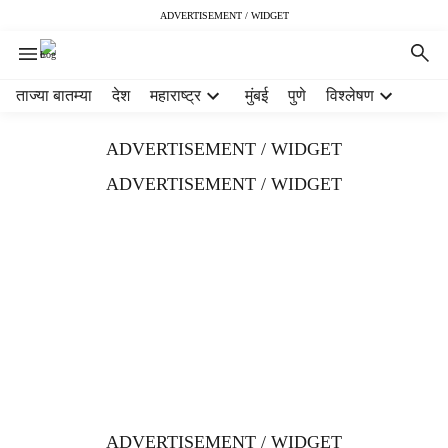
ADVERTISEMENT / WIDGET
H
ताज्या बातम्या
देश
महाराष्ट्र
मुंबई
पुणे
विश्लेषण
e
a
ADVERTISEMENT / WIDGET
d
e
ADVERTISEMENT / WIDGET
r
m
e
n
u
i
t
e
m
s
ADVERTISEMENT / WIDGET