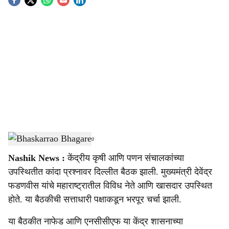
S
o
c
i
a
l
s
Bhaskarrao Bhagare
-
sarkarnama
h
Nashik News :
केंद्रीय कृषी आणि पणन संचालकांच्या
a
उपस्थितीत कांदा प्रश्नावर दिल्लीत बैठक झाली. मुख्यमंत्री देवेंद्र
r
फडणवीस यांचे महाराष्ट्रातील विविध नेते आणि खासदार उपस्थित
होते. या बैठकीची सत्ताधारी पक्षाकडून भरपूर चर्चा झाली.
e
या बैठकीत नाफेड आणि एनसीसीएफ या केंद्र शासनाच्या