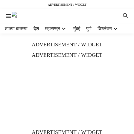
ADVERTISEMENT / WIDGET
H
ताज्या बातम्या
देश
महाराष्ट्र
मुंबई
पुणे
विश्लेषण
e
a
ADVERTISEMENT / WIDGET
d
e
ADVERTISEMENT / WIDGET
r
m
e
n
u
i
t
e
m
s
ADVERTISEMENT / WIDGET