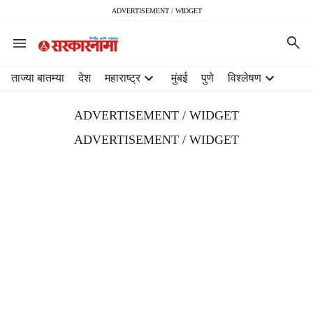
ADVERTISEMENT / WIDGET
H
ताज्या बातम्या
देश
महाराष्ट्र
मुंबई
पुणे
विश्लेषण
e
a
ADVERTISEMENT / WIDGET
d
e
ADVERTISEMENT / WIDGET
r
m
e
n
u
i
t
e
m
s