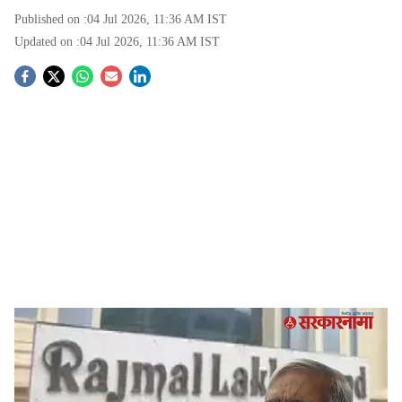
Published on :
04 Jul 2026, 11:36 AM
IST
Updated on :
04 Jul 2026, 11:36 AM
IST
S
o
c
i
a
l
s
Ishwarlal Jain RL Jewellers
-
Sarkarnama
h
Jalgaon News :
जळगावातील उद्योगपती आणि शरद पवार यांच्या
a
राष्ट्रवादी काँग्रेसचे माजी खासदार ईश्वरलाल जैन यांच्याशी संबंधित