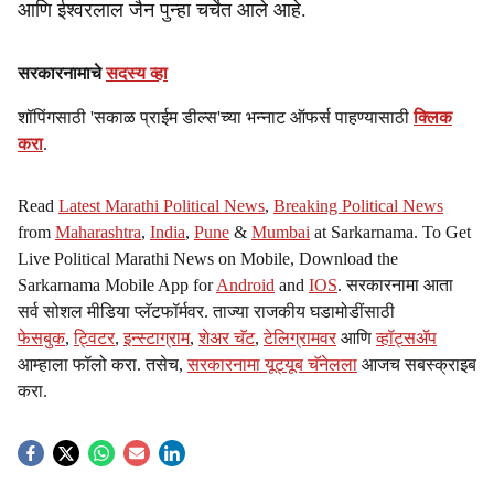
आणि ईश्वरलाल जैन पुन्हा चर्चेत आले आहे.
सरकारनामाचे
सदस्य व्हा
शॉपिंगसाठी 'सकाळ प्राईम डील्स'च्या भन्नाट ऑफर्स पाहण्यासाठी
क्लिक
करा
.
Read
Latest Marathi Political News
,
Breaking Political News
from
Maharashtra
,
India
,
Pune
&
Mumbai
at Sarkarnama. To Get
Live Political Marathi News on Mobile, Download the
Sarkarnama Mobile App for
Android
and
IOS
. सरकारनामा आता
सर्व सोशल मीडिया प्लॅटफॉर्मवर. ताज्या राजकीय घडामोडींसाठी
फेसबुक
,
ट्विटर
,
इन्स्टाग्राम
,
शेअर चॅट
,
टेलिग्रामवर
आणि
व्हॉट्सॲप
आम्हाला फॉलो करा. तसेच,
सरकारनामा यूट्यूब चॅनेलला
आजच सबस्क्राइब
करा.