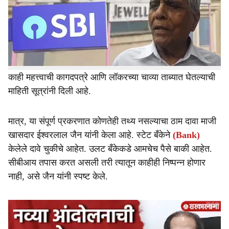
r
राजमल लखीचंद (RL) ग्रुप, RL ज्वेलर्स आणि मानरजा मोटर्स या
कंपन्यांवर केंद्रीय अन्वेषण विभागाने (CBI) पुन्हा चौकशीची कारवाई
e
सुरू केली आहे.
चार वर्षांपूर्वी नोंद झालेल्या बँक कर्ज गैरव्यवहार प्रकरणात काल
शुक्रवारी सीबीआयच्या पथकाने संबंधित कंपन्यांची चौकशी करत
काही महत्त्वाची कागदपत्रे आणि लॉकरच्या चाव्या ताब्यात घेतल्याची
माहिती सूत्रांनी दिली आहे.
मात्र, या संपूर्ण प्रकरणात कोणतेही तथ्य नसल्याचा ठाम दावा माजी
खासदार ईश्वरलाल जैन यांनी केला आहे. स्टेट बँकेने
(Bank)
केलेले दावे चुकीचे आहेत. उलट बँकेकडे आमचेच पैसे बाकी आहेत.
सीबीआय तपास करत असली तरी त्यातून काहीही निष्पन्न होणार
नाही, असे जैन यांनी स्पष्ट केले.