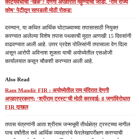
कोट्यवधींचा ‘खेळ’? देणगी अपहारात मेहुण्यांची जोडी, ‘राम राज्य
कोष’ पेटीतून सापडली मोठी रोकड!
दरम्यान, या कथित आर्थिक घोटाळ्याच्या तपासासाठी नियुक्त
करण्यात आलेल्या विशेष तपास पथकाची मुदत आणखी 15 दिवसांनी
वाढवण्यात आली आहे. उत्तर प्रदेश पोलिसांनी तपासाला वेग दिला
असून आरोपी अविनाश शुक्ला याची अयोध्येतील एसओजी
कार्यालयात कसून चौकशी करण्यात आली आहे.
Also Read
Ram Mandir FIR : अयोध्येतील राम मंदिरात देणगी
अपहारप्रकरण; ‘श्रीराम ट्रस्ट’ची मोठी कारवाई; 8 जणांविरोधात
FIR दाखल
तपास यंत्रणांनी आता श्रीराम जन्मभूमी तीर्थक्षेत्र ट्रस्टच्या मागील
पाच वर्षांतील सर्व आर्थिक व्यवहारांचे फेरलेखापरीक्षण करण्याची