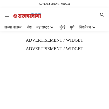
ADVERTISEMENT / WIDGET
H
ताज्या बातम्या
देश
महाराष्ट्र
मुंबई
पुणे
विश्लेषण
e
a
ADVERTISEMENT / WIDGET
d
e
ADVERTISEMENT / WIDGET
r
m
e
n
u
i
t
e
m
s