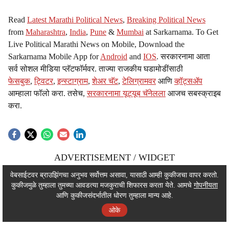
Read
Latest Marathi Political News
,
Breaking Political News
from
Maharashtra
,
India
,
Pune
&
Mumbai
at Sarkarnama. To Get
Live Political Marathi News on Mobile, Download the
Sarkarnama Mobile App for
Android
and
IOS
. सरकारनामा आता
सर्व सोशल मीडिया प्लॅटफॉर्मवर. ताज्या राजकीय घडामोडींसाठी
फेसबुक
,
ट्विटर
,
इन्स्टाग्राम
,
शेअर चॅट
,
टेलिग्रामवर
आणि
व्हॉट्सॲप
आम्हाला फॉलो करा. तसेच,
सरकारनामा यूट्यूब चॅनेलला
आजच सबस्क्राइब
करा.
ADVERTISEMENT / WIDGET
ADVERTISEMENT / WIDGET
वेबसाईटवर ब्राउझिंगचा अनुभव सर्वोत्तम असावा, यासाठी आम्ही कुकीजचा वापर करतो.
कुकीजमुळे तुम्हाला तुमच्या आवडत्या मजकुराची शिफारस करता येते. आमचे
गोपनीयता
ADVERTISEMENT / WIDGET
आणि कुकीजसंदर्भातील धोरण तुम्हाला मान्य आहे.
ओके