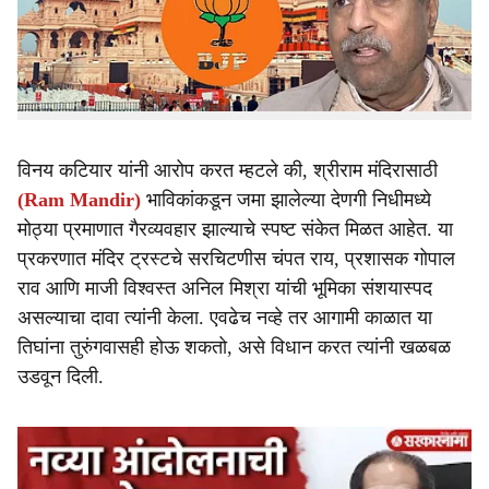
भाजपमधूनच गंभीर आरोप समोर आले आहेत.
e
भाजप नेते आणि बजरंद दलाचे संस्थापक विनय कटियार यांनी थेट
राम मंदिर ट्रस्टशी संबंधित वरिष्ठ पदाधिकाऱ्यांवर संशय व्यक्त करत
मोठा दावा केला आहे.
विनय कटियार यांनी आरोप करत म्हटले की, श्रीराम मंदिरासाठी
(Ram Mandir)
भाविकांकडून जमा झालेल्या देणगी निधीमध्ये
मोठ्या प्रमाणात गैरव्यवहार झाल्याचे स्पष्ट संकेत मिळत आहेत. या
प्रकरणात मंदिर ट्रस्टचे सरचिटणीस चंपत राय, प्रशासक गोपाल
राव आणि माजी विश्वस्त अनिल मिश्रा यांची भूमिका संशयास्पद
असल्याचा दावा त्यांनी केला. एवढेच नव्हे तर आगामी काळात या
तिघांना तुरुंगवासही होऊ शकतो, असे विधान करत त्यांनी खळबळ
उडवून दिली.