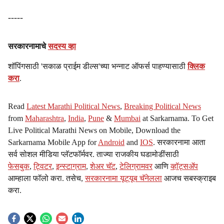
-----
सरकारनामाचे
सदस्य व्हा
शॉपिंगसाठी 'सकाळ प्राईम डील्स'च्या भन्नाट ऑफर्स पाहण्यासाठी
क्लिक
करा
.
Read
Latest Marathi Political News
,
Breaking Political News
from
Maharashtra
,
India
,
Pune
&
Mumbai
at Sarkarnama. To Get
Live Political Marathi News on Mobile, Download the
Sarkarnama Mobile App for
Android
and
IOS
. सरकारनामा आता
सर्व सोशल मीडिया प्लॅटफॉर्मवर. ताज्या राजकीय घडामोडींसाठी
फेसबुक
,
ट्विटर
,
इन्स्टाग्राम
,
शेअर चॅट
,
टेलिग्रामवर
आणि
व्हॉट्सॲप
आम्हाला फॉलो करा. तसेच,
सरकारनामा यूट्यूब चॅनेलला
आजच सबस्क्राइब
करा.