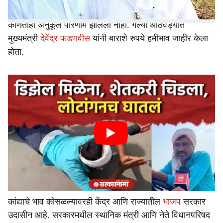
हजार ५८० रुपये प्रतिक्विंटल हमीभाव जाहीर केला आहे. त्याचा
कोणताही अनुकूल परिणाम झालेला नाही. गेल्या आठवड्यात
मुख्यमंत्री
देवेंद्र फडणवीस
यांनी बाराशे रुपये हमीभाव जाहीर केला
होता.
कांद्याचे भाव कोसळल्यावरही केंद्र आणि राज्यातील
भाजप
सरकार
उदासीन आहे. सरकारमधील स्थानिक मंत्री आणि नेते विधानपरिषद