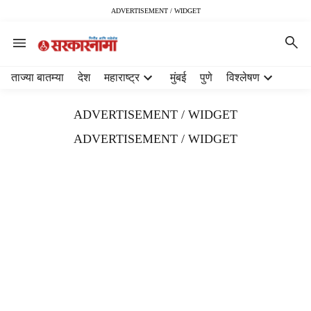
ADVERTISEMENT / WIDGET
H
ताज्या बातम्या
देश
महाराष्ट्र
मुंबई
पुणे
विश्लेषण
e
a
ADVERTISEMENT / WIDGET
d
e
ADVERTISEMENT / WIDGET
r
m
e
n
u
i
t
e
m
s