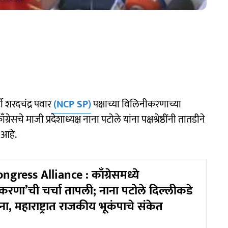
र्टी शरदचंद्र पवार
(NCP SP)
पक्षाच्या विलिनीकरणाच्या
ग्रेसचे माजी प्रदेशाध्यक्ष नाना पटोले यांना पक्षश्रेष्ठींनी तातडीने
 आहे.
gress Alliance : काँग्रेसमध्ये
करणा’ची चर्चा तापली; नाना पटोले दिल्लीकडे
ना, महाराष्ट्रात राजकीय भूकंपाचे संकेत