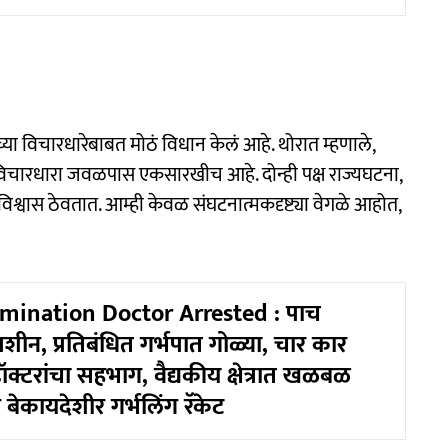
ांच्या विचारधारेबाबत मोठं विधान केलं आहे. थोरात म्हणाले,
ेसची विचारधारा जवळपास एकसारखीच आहे. दोन्ही पक्ष राज्यघटना,
िश्वास ठेवतात. आम्ही केवळ संघटनात्मकदृष्ट्या वेगळे आहोत,
mination Doctor Arrested : पाच
मशीन, प्रतिबंधित गर्भपात गोळ्या, चार कार
ॉक्टरांचा सहभाग, वैद्यकीय क्षेत्रात खळबळ
ं बेकायदेशीर गर्भलिंग रॅकेट