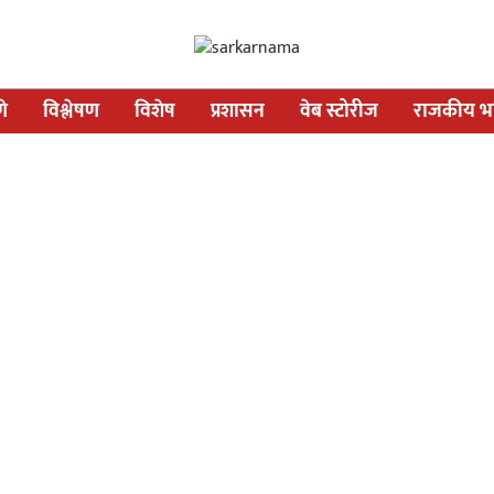
णे
विश्लेषण
विशेष
प्रशासन
वेब स्टोरीज
राजकीय भव