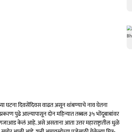
ीच्या घटना दिवसेंदिवस वाढत असून थांबण्याचे नाव घेतना
करण पुढे आल्यापासून दोन महिन्यात तब्बल ३५ भोंदूबाबांवर
गजाआड केलं आहे. असे असताना आता उत्तर महाराष्ट्रातील धुळे
 समोर आली आहे. शनी अमावस्येच्या पूजेसाठी गेलेल्या मित्र-