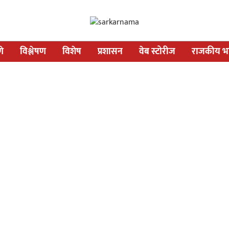
णे
विश्लेषण
विशेष
प्रशासन
वेब स्टोरीज
राजकीय भव