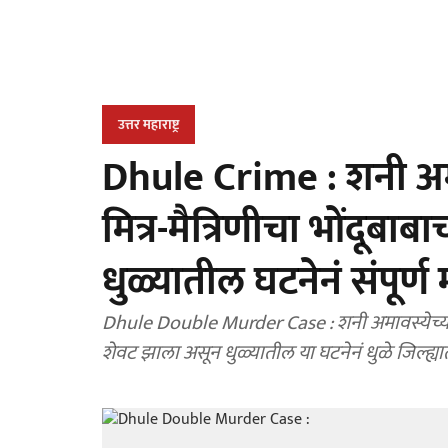
उत्तर महाराष्ट्र
Dhule Crime : शनी अमाव
मित्र-मैत्रिणीचा भोंदूबा
धुळ्यातील घटनेनं संपूर्ण म
Dhule Double Murder Case : शनी अमावस्येच्या पूजेला गेलेल्या मित्र-मैत्रिणीचा भोंदूबाबाच्या मठात भयानट
शेवट झाला असून धुळ्यातील या घटनेनं धुळे जिल्