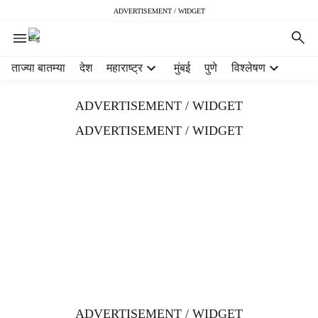
ADVERTISEMENT / WIDGET
H
ताज्या बातम्या
देश
महाराष्ट्र
मुंबई
पुणे
विश्लेषण
e
a
ADVERTISEMENT / WIDGET
d
e
ADVERTISEMENT / WIDGET
r
m
e
n
u
i
t
e
m
s
ADVERTISEMENT / WIDGET