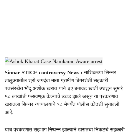
c
i
a
l
s
Ashok Kharat Case Namkaran Aware arrest
-
Sarkarnama
h
Sinnar STICE controversy News :
नाशिकच्या सिन्नर
a
तालुक्यातील श्री जगदंबा माता ग्रामीण बिगरशेती सहकारी
r
पतसंस्थेत भोंदू अशोक खरात याने ३२ बनावट खाती उघडून सुमारे
५८ लाखांची फसवणूक केल्याचे उघड झाले असून या प्रकरणात
e
खरातला सिन्नर न्यायालयाने १८ मेपर्यंत पोलीस कोठडी सुनावली
आहे.
याच प्रकरणात सहभाग निष्पन्न झाल्याने खरातचा निकटचे सहकारी