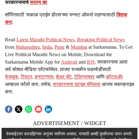
सरकारनामाचे
सदस्य व्हा
शॉपिंगसाठी 'सकाळ प्राईम डील्स'च्या भन्नाट ऑफर्स पाहण्यासाठी
क्लिक
करा
.
Read
Latest Marathi Political News
,
Breaking Political News
from
Maharashtra
,
India
,
Pune
&
Mumbai
at Sarkarnama. To Get
Live Political Marathi News on Mobile, Download the
Sarkarnama Mobile App for
Android
and
IOS
. सरकारनामा आता
सर्व सोशल मीडिया प्लॅटफॉर्मवर. ताज्या राजकीय घडामोडींसाठी
फेसबुक
,
ट्विटर
,
इन्स्टाग्राम
,
शेअर चॅट
,
टेलिग्रामवर
आणि
व्हॉट्सॲप
आम्हाला फॉलो करा. तसेच,
सरकारनामा यूट्यूब चॅनेलला
आजच सबस्क्राइब
करा.
ADVERTISEMENT / WIDGET
ADVERTISEMENT / WIDGET
वेबसाईटवर ब्राउझिंगचा अनुभव सर्वोत्तम असावा, यासाठी आम्ही कुकीजचा वापर करतो.