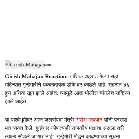
c
i
a
l
s
Girish-Mahajan
-
Sarkarnama
h
Girish Mahajan Reaction:
नाशिक शहरात गेल्या सहा
a
महिन्यात गुन्हेगारीने धक्कादायक डोके वर काढले आहे. शहरात ४६
r
हुन अधिक खून झाले आहेत. त्यामुळे आता पोलीस चांगलेच सक्रिय
झाले आहेत.
e
या पार्श्वभूमीवर आज जलसंपदा मंत्री
गिरीश महाजन
यांनी परखड
मत व्यक्त केले. गुन्हेगार कोणत्याही राजकीय पक्षाचा असला तरी
त्याला सोडले जाणार नाही. गुन्हेगारी मोडून काढण्याच्या सूचना