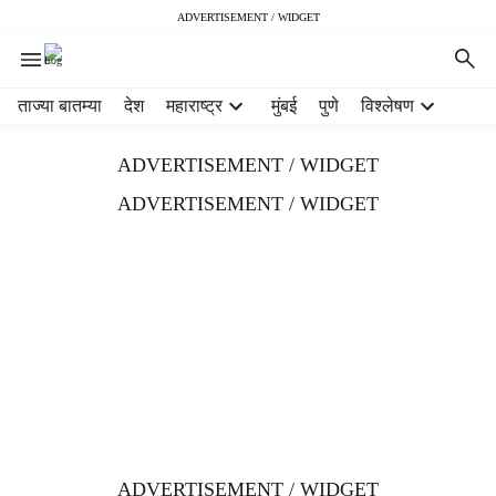
ADVERTISEMENT / WIDGET
H
ताज्या बातम्या
देश
महाराष्ट्र
मुंबई
पुणे
विश्लेषण
e
a
ADVERTISEMENT / WIDGET
d
e
ADVERTISEMENT / WIDGET
r
m
e
n
u
i
t
e
m
s
ADVERTISEMENT / WIDGET