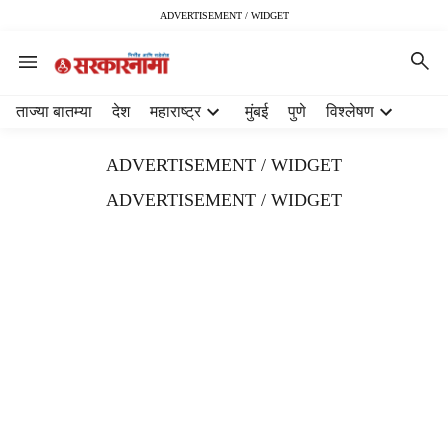
ADVERTISEMENT / WIDGET
H
ताज्या बातम्या
देश
महाराष्ट्र
मुंबई
पुणे
विश्लेषण
e
a
ADVERTISEMENT / WIDGET
d
e
ADVERTISEMENT / WIDGET
r
m
e
n
u
i
t
e
m
s