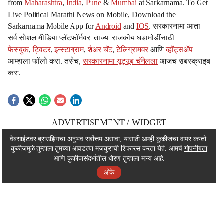
from
Maharashtra
,
India
,
Pune
&
Mumbai
at Sarkarnama. To Get
Live Political Marathi News on Mobile, Download the
Sarkarnama Mobile App for
Android
and
IOS
. सरकारनामा आता
सर्व सोशल मीडिया प्लॅटफॉर्मवर. ताज्या राजकीय घडामोडींसाठी
फेसबुक
,
ट्विटर
,
इन्स्टाग्राम
,
शेअर चॅट
,
टेलिग्रामवर
आणि
व्हॉट्सॲप
आम्हाला फॉलो करा. तसेच,
सरकारनामा यूट्यूब चॅनेलला
आजच सबस्क्राइब
करा.
ADVERTISEMENT / WIDGET
ADVERTISEMENT / WIDGET
वेबसाईटवर ब्राउझिंगचा अनुभव सर्वोत्तम असावा, यासाठी आम्ही कुकीजचा वापर करतो.
कुकीजमुळे तुम्हाला तुमच्या आवडत्या मजकुराची शिफारस करता येते. आमचे
गोपनीयता
ADVERTISEMENT / WIDGET
आणि कुकीजसंदर्भातील धोरण तुम्हाला मान्य आहे.
ओके