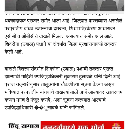
मराठा समाजाला ओबीसींमधून आरक्षण नको, अशी भूमिका ओबीसी
बचाव संघटनांनी घेतली आहे. असे असताना नाशिकमधून एक
धक्कादायक प्रकार समोर आला आहे. जिल्ह्यात वास्तव्यास असलेले
परप्रांतीय बांधव उत्पन्नाचा दाखला, शिधापत्रिकेच्या आधारावर
एसीसी व ओबीसीचे दाखले मिळवत असल्याचं समोर आलं आहे.
शिवसेना (उबाठा) पक्षाने या संदर्भात जिल्हा प्रशासनाकडे तक्रार
केली आहे.
दाखले वितरणासंदर्भात शिवसेना (उबाठा) पक्षाची तक्रार प्राप्त
झाल्याची माहिती उपजिल्हाधिकारी तुकाराम हुलावळे यांनी दिली आहे.
प्राप्त तक्रारीनुसार तालुक्यांना चौकशीच्या सूचना केल्या असून
भविष्यात परप्रांतीय बांधवांचे दाखल्यांसाठी अर्ज आल्यावर खातरजमा
करून मगच ते मंजूर करावे, अशा सूचना करण्यात आल्याचे
उपजिल्हाधिकारी ��ुलावळे यांनी सांगितले.