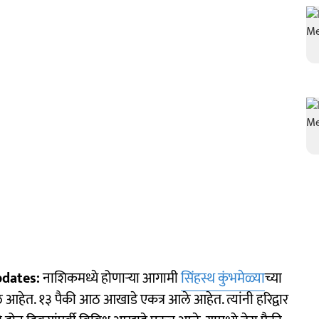
pdates:
नाशिकमध्ये होणाऱ्या आगामी
सिंहस्थ कुंभमेळ्या
च्या
ले आहेत. १३ पैकी आठ आखाडे एकत्र आले आहेत. त्यांनी हरिद्वार