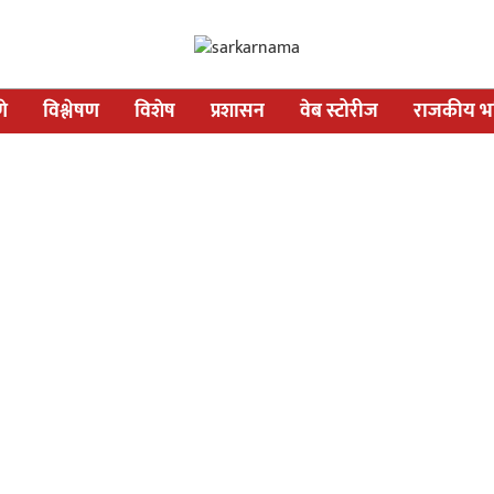
णे
विश्लेषण
विशेष
प्रशासन
वेब स्टोरीज
राजकीय भव