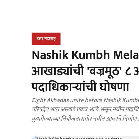
उत्तर महाराष्ट्र
Nashik Kumbh Mela: सिं
आखाड्यांची 'वज्रमूठ' ८ 
पदाधिकाऱ्यांची घोषणा
Eight Akhadas unite before Nashik Kumbh Mela
परिषदेत आठ आखाडे एकत्र आले असून नवीन पदाधिकाऱ्
कुंभमेळ्याच्या नियोजनासमोर नवीन आव्हाने निर्मा