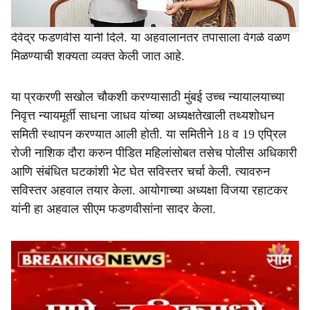
हुन अधिक महत्वपूर्ण शिफारशी केल्या असून आयोगाच्या
शिफारशींनुसार कठोर आणि प्रभावी कारवाईचे आश्वासन मुख्यमंत्री
देवेंद्र फडणवीस यांनी दिले. या अहवालानंतर तपासाला वेगळे वळण
मिळण्याची शक्यता व्यक्त केली जात आहे.
या प्रकरणी सखोल चौकशी करण्यासाठी मुंबई उच्च न्यायालयाच्या
निवृत्त न्यायमूर्ती साधना जाधव यांच्या अध्यक्षतेखाली तथ्यशोधन
समिती स्थापन करण्यात आली होती. या समितीने 18 व 19 एप्रिल
रोजी नाशिक दौरा करुन पीडित महिलांसोबत तसेच पोलीस अधिकारी
आणि संबंधित घटकांशी भेट घेत सविस्तर चर्चा केली. त्यावरुन
सविस्तर अहवाल तयार केला. आयोगाच्या अध्यक्षा विजया रहाटकर
यांनी हा अहवाल सीएम फडणवीसांना सादर केला.