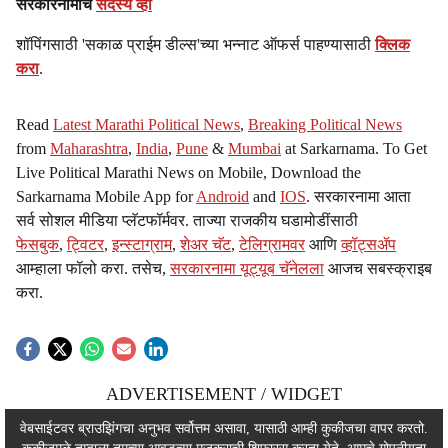
सरकारनामाचे
सदस्य व्हा
शॉपिंगसाठी 'सकाळ प्राईम डील्स'च्या भन्नाट ऑफर्स पाहण्यासाठी
क्लिक
करा
.
Read
Latest Marathi Political News
,
Breaking Political News
from
Maharashtra
,
India
,
Pune
&
Mumbai
at Sarkarnama. To Get
Live Political Marathi News on Mobile, Download the
Sarkarnama Mobile App for
Android
and
IOS
. सरकारनामा आता
सर्व सोशल मीडिया प्लॅटफॉर्मवर. ताज्या राजकीय घडामोडींसाठी
फेसबुक
,
ट्विटर
,
इन्स्टाग्राम
,
शेअर चॅट
,
टेलिग्रामवर
आणि
व्हॉट्सॲप
आम्हाला फॉलो करा. तसेच,
सरकारनामा यूट्यूब चॅनेलला
आजच सबस्क्राइब
करा.
ADVERTISEMENT / WIDGET
ADVERTISEMENT / WIDGET
वेबसाईटवर ब्राउझिंगचा अनुभव सर्वोत्तम असावा, यासाठी आम्ही कुकीजचा वापर करतो.