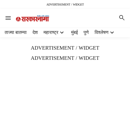
ADVERTISEMENT / WIDGET
H
ताज्या बातम्या
देश
महाराष्ट्र
मुंबई
पुणे
विश्लेषण
e
a
ADVERTISEMENT / WIDGET
d
e
ADVERTISEMENT / WIDGET
r
m
e
n
u
i
t
e
m
s