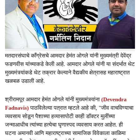
तालुक्यातील निर्मळ पिंपरी इथल्या बेकायदा गर्भलिंग निदान आणि
r
स्त्री भ्रूणहत्या प्रकरणाने संपूर्ण महाराष्ट्र हादरला आहे.
e
या प्रकरणातील मुख्य सूत्रधार इंडियन मेडिकल असोसिएशनचा
माजी प्रदेशाध्यक्ष डॉ. रवींद्र कुटे आणि त्यांच्या साथीदारांवर केवळ
गर्भलिंग निदान प्रतिबंधक कायद्यांतर्गत कारवाई न करता, त्यांच्यावर
थेट हत्येचे गुन्हे दाखल करावेत, अशी मागणी श्रीरामपूर-राहुरी
मतदारसंघाचे काँग्रेसचे आमदार हेमंत ओगले यांनी मुख्यमंत्री देवेंद्र
फडणवीस यांच्याकडे केली आहे. आमदार ओगले यांनी या संदर्भात थेट
मुख्यमंत्र्यांकडे थेट तक्रार केल्याने वैद्यकीय क्षेत्रासह महाराष्ट्रात
खळबळ उडाली आहे.
श्रीरामपूर आमदार हेमंत ओगले यांनी मुख्यमंत्र्यांना
(Devendra
Fadnavis)
पाठविलेल्या पत्रात म्हटले आहे की, "जीव वाचविण्याचा
व्यवसाय सोडून पैशाच्या हव्यासापोटी काही डॉक्टर मुलींच्या
जन्माआधीच त्यांच्या हत्येचा घृणास्पद व्यवसाय करत आहेत. ही
घटना अमानवी आणि महाराष्ट्राच्या सामाजिक विवेकाला काळिमा