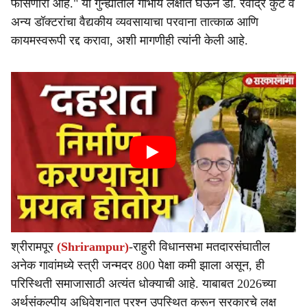
फासणारी आहे." या गुन्ह्यातील गांभीर्य लक्षात घेऊन डॉ. रवींद्र कुटे व
अन्य डॉक्टरांचा वैद्यकीय व्यवसायाचा परवाना तात्काळ आणि
कायमस्वरूपी रद्द करावा, अशी मागणीही त्यांनी केली आहे.
श्रीरामपूर
(Shrirampur)
-राहुरी विधानसभा मतदारसंघातील
अनेक गावांमध्ये स्त्री जन्मदर 800 पेक्षा कमी झाला असून, ही
परिस्थिती समाजासाठी अत्यंत धोक्याची आहे. याबाबत 2026च्या
अर्थसंकल्पीय अधिवेशनात प्रश्न उपस्थित करून सरकारचे लक्ष