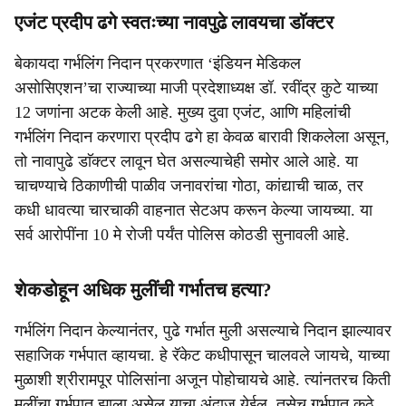
एजंट प्रदीप ढगे स्वतःच्या नावपुढे लावयचा डाॅक्टर
बेकायदा गर्भलिंग निदान प्रकरणात ‘इंडियन मेडिकल
असोसिएशन’चा राज्याच्या माजी प्रदेशाध्यक्ष डॉ. रवींद्र कुटे याच्या
12 जणांना अटक केली आहे. मुख्य दुवा एजंट, आणि महिलांची
गर्भलिंग निदान करणारा प्रदीप ढगे हा केवळ बारावी शिकलेला असून,
तो नावापुढे डाॅक्टर लावून घेत असल्याचेही समोर आले आहे. या
चाचण्याचे ठिकाणीची पाळीव जनावरांचा गोठा, कांद्याची चाळ, तर
कधी धावत्या चारचाकी वाहनात सेटअप करून केल्या जायच्या. या
सर्व आरोपींना 10 मे रोजी पर्यंत पोलिस कोठडी सुनावली आहे.
शेकडोहून अधिक ​मुलींची गर्भातच हत्या?
गर्भलिंग निदान केल्यानंतर, पुढे गर्भात मुली असल्याचे निदान झाल्यावर
सहाजिक गर्भपात व्हायचा. हे रॅकेट कधीपासून चालवले जायचे, याच्या
मुळाशी श्रीरामपूर पोलिसांना अजून पोहोचायचे आहे. त्यांनतरच किती
मुलींचा गर्भपात झाला असेल याचा अंदाज येईल. तसेच गर्भपात कुठे,