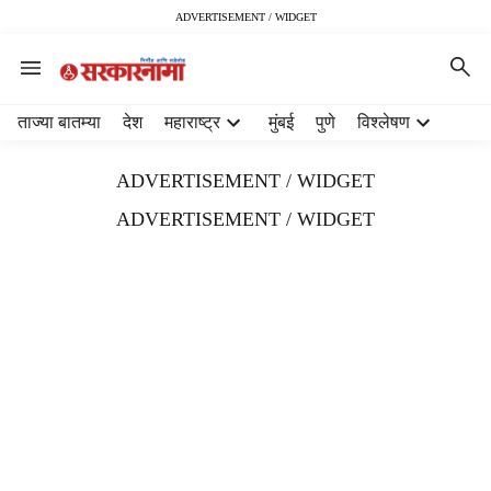
ADVERTISEMENT / WIDGET
H
ताज्या बातम्या
देश
महाराष्ट्र
मुंबई
पुणे
विश्लेषण
e
a
ADVERTISEMENT / WIDGET
d
e
ADVERTISEMENT / WIDGET
r
m
e
n
u
i
t
e
m
s