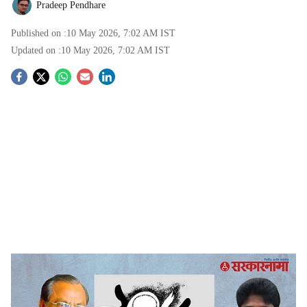
Pradeep Pendhare
Published on :
10 May 2026, 7:02 AM
IST
Updated on :
10 May 2026, 7:02 AM
IST
S
o
c
i
a
l
s
illegal sex determination racket
-
Sarkarnama
h
PCPNDT case Maharashtra :
अहिल्यानगरच्या राहाता
a