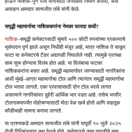
होऊन नाशिक–पुणे रेल्वे मार्गासाठी जनदबाव निर्माण करावा, असे
आवाहन आमदार सत्यजीत तांबे यांनी केले.
समृद्धी महामार्गाचा नाशिककरांना नेमका फायदा कधी?
नाशिक
–समृद्धी कनेक्टरसाठी सुमारे ५०० कोटी रुपयांच्या प्रकल्पाचे
भूसंपादन पूर्ण झाले असून निधीही मंजूर आहे, मात्र नाशिक ते साकूर
फाटा या कनेक्टरचे टेंडर अद्यापही निघालेले नाही. त्यामुळे प्रत्यक्ष
काम सुरू होण्यास विलंब होत आहे. या विलंबाचा फटका
नाशिककरांना बसत आहे. समृद्धी महामार्गावर जाण्यासाठी नागरिकांना
आधी मुंबई–आग्रा महामार्गाचा टोल आणि त्यानंतर समृद्धी महामार्गाचा
टोल भरावा लागतो. एका प्रवासासाठी दोन टोल भरावे लागत
असल्याने नागरिकांवर दुहेरी आर्थिक भार पडत आहे. तसेच भरवीर
टोलनाक्यापर्यंत पोहोचण्यासाठी मोठा वेळ खर्च होतो आणि वाहतूक
कोंडीचाही सामना करावा लागतो.
या प्रश्नाकडे आमदार सत्यजीत तांबे यांनी यापूर्वी १० जुलै २०२५
रोजी विधिमंडळात लक्ष वेधले होते. कनेक्टरचे काम तातडीने सुरू