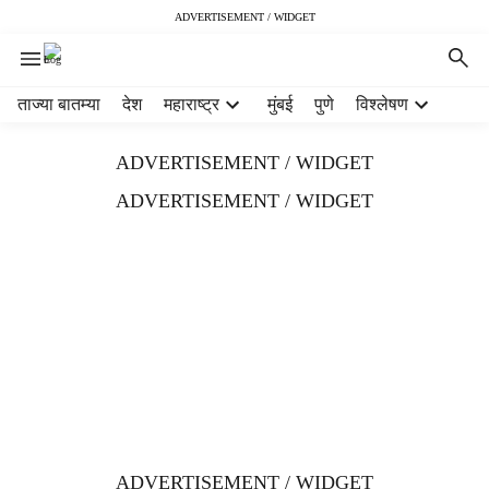
ADVERTISEMENT / WIDGET
H
ताज्या बातम्या
देश
महाराष्ट्र
मुंबई
पुणे
विश्लेषण
e
a
ADVERTISEMENT / WIDGET
d
e
ADVERTISEMENT / WIDGET
r
m
e
n
u
i
t
e
m
s
ADVERTISEMENT / WIDGET