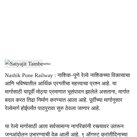
c
i
a
l
s
Satyajeet Tambe
-
Sarkarnama
h
Nashik Pune Railway : नाशिक–पुणे रेल्वे नाशिकच्या विकासाचा
a
आणि भविष्यातील आर्थिक प्रगतीचा महत्त्वाचा प्रश्न आहे. या
r
मार्गासाठी यापूर्वी मोठ्या प्रमाणात भूसंपादन झालेले असताना, मार्गात
बदल करत तिढा निर्माण करण्यात आला आहे. पूर्वीच्या मार्गानुसार
e
रेल्वेमार्ग होईपर्यंत पाठपुरावा सुरु ठेवला जाणार आहे.
या रेल्वे मार्गासाठी आता सर्वसामान्य नागरिकांनी रस्त्यावर उतरून
जनआंदोलन उभारण्याची वेळ आली आहे. ९ ऑगस्ट क्रांतीदिनाच्या