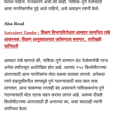
घेतला पाहिजे. राजकारण असो की काही, नाशिक–पुणे रेल्वेसाठी
आता नागरिकांनीच पुढे आले पाहिजे, असे आवाहन त्यांनी केले.
Also Read
Satyajeet Tambe : शिक्षण विभागाविरोधात आमदार सत्यजित तांबे
आक्रमक, शिक्षण आयुक्तालयात उपोषणाला बसणार.. तारीखही
सांगितली
आमदार तांबे म्हणाले की, नाशिक–पुणे दरम्यान थेट रेल्वेमार्गाची गरज
अनेक वर्षांपासून अधोरेखित होत आहे. अवघ्या १५० किलोमीटरच्या
अंतरासाठी आज नागरिकांना मोठा वळसा घालावा लागतो. अनेकदा
रस्ते वाहतुकीवरील ताणामुळे पुणे गाठण्यासाठी सात-सात तास
लागतात. आज चाकणचा रस्ताही बंद असल्याने नाशिककरांना पुणे
गाठण्यासाठी मोठा त्रास सहन करावा लागत आहे. अवघ्या दीडशे
किलोमीटरच्या अंतरासाठी ही अनास्था का, असा सवालही त्यांनी
उपस्थित केला.