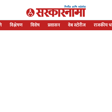
णे
विश्लेषण
विशेष
प्रशासन
वेब स्टोरीज
राजकीय भव