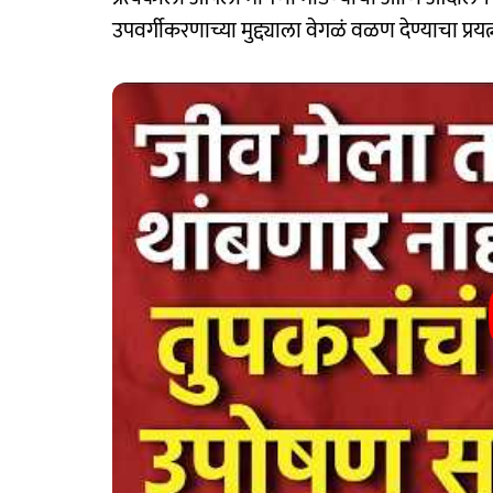
उपवर्गीकरणाच्या मुद्द्याला वेगळं वळण देण्याचा प्रय