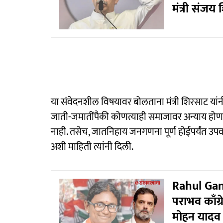
मंत्री संजय
या संवेदनशील विषयावर बोलताना मंत्री शिरसाट यांनी स
जाती-जमातींपैकी कोणत्याही समाजावर अन्याय होणार 
नाही. तसेच, जातनिहाय जनगणना पूर्ण होईपर्यंत उ
अशी माहिती त्यांनी दिली.
Rahul Gand
पराभव काँग्र
मोहन यादव 