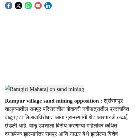
S
o
c
i
a
l
s
Ramgiri Maharaj on sand mining
-
Sarkarnama
h
Rampur village sand mining opposition :
​श्रीरामपूर
a
तालुक्यातील रामपूर परिसरातील गोदावरी नदीपात्रातील प्रस्तावित
r
वाळूपट्टा लिलावाविरोधात आता ग्रामस्थांनी थेट आरपारची लढाई
छेडली आहे. वाळू उपशाला विरोध करणाऱ्या महिलांवर कथित
e
दगडफेक झाल्यानंतर रामपूर आणि नाऊर येथे झालेल्या विशेष