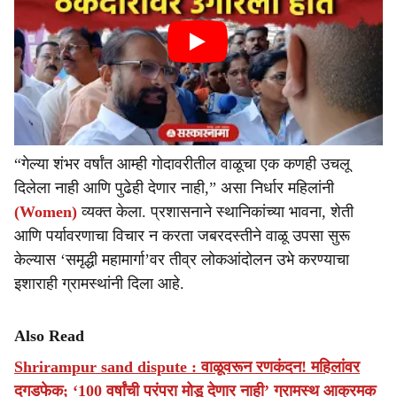
“गेल्या शंभर वर्षांत आम्ही गोदावरीतील वाळूचा एक कणही उचलू
दिलेला नाही आणि पुढेही देणार नाही,” असा निर्धार महिलांनी
(Women)
व्यक्त केला. प्रशासनाने स्थानिकांच्या भावना, शेती
आणि पर्यावरणाचा विचार न करता जबरदस्तीने वाळू उपसा सुरू
केल्यास ‘समृद्धी महामार्गा’वर तीव्र लोकआंदोलन उभे करण्याचा
इशाराही ग्रामस्थांनी दिला आहे.
Also Read
Shrirampur sand dispute : वाळूवरून रणकंदन! महिलांवर
दगडफेक; ‘100 वर्षांची परंपरा मोडू देणार नाही’ ग्रामस्थ आक्रमक