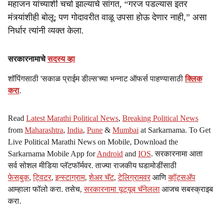
महाजन यांच्याशी चर्चा झाल्याचे सांगत, “गरज पडल्यास इतर
मंत्र्यांशीही बोलू; पण गोदावरीत वाळू उपसा होऊ देणार नाही,” असा
निर्धार त्यांनी व्यक्त केला.
सरकारनामाचे
सदस्य व्हा
शॉपिंगसाठी 'सकाळ प्राईम डील्स'च्या भन्नाट ऑफर्स पाहण्यासाठी
क्लिक
करा
.
Read
Latest Marathi Political News
,
Breaking Political News
from
Maharashtra
,
India
,
Pune
&
Mumbai
at Sarkarnama. To Get
Live Political Marathi News on Mobile, Download the
Sarkarnama Mobile App for
Android
and
IOS
. सरकारनामा आता
सर्व सोशल मीडिया प्लॅटफॉर्मवर. ताज्या राजकीय घडामोडींसाठी
फेसबुक
,
ट्विटर
,
इन्स्टाग्राम
,
शेअर चॅट
,
टेलिग्रामवर
आणि
व्हॉट्सॲप
आम्हाला फॉलो करा. तसेच,
सरकारनामा यूट्यूब चॅनेलला
आजच सबस्क्राइब
करा.