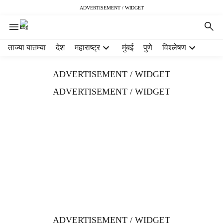
ADVERTISEMENT / WIDGET
H
ताज्या बातम्या
देश
महाराष्ट्र
मुंबई
पुणे
विश्लेषण
e
a
ADVERTISEMENT / WIDGET
d
e
ADVERTISEMENT / WIDGET
r
m
e
n
u
i
t
e
m
s
ADVERTISEMENT / WIDGET