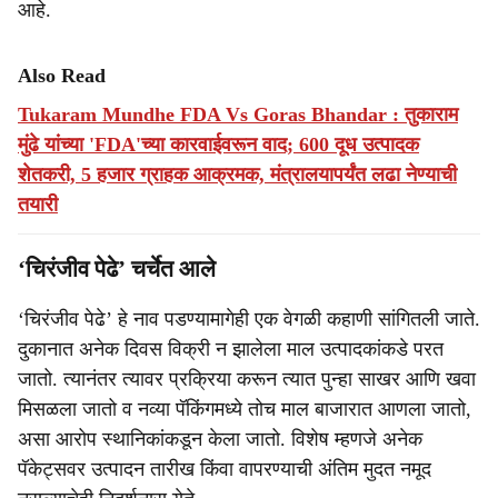
आहे.
Also Read
Tukaram Mundhe FDA Vs Goras Bhandar : तुकाराम
मुंढे यांच्या 'FDA'च्या कारवाईवरून वाद; 600 दूध उत्पादक
शेतकरी, 5 हजार ग्राहक आक्रमक, मंत्रालयापर्यंत लढा नेण्याची
तयारी
‘चिरंजीव पेढे’ चर्चेत आले
‘चिरंजीव पेढे’ हे नाव पडण्यामागेही एक वेगळी कहाणी सांगितली जाते.
दुकानात अनेक दिवस विक्री न झालेला माल उत्पादकांकडे परत
जातो. त्यानंतर त्यावर प्रक्रिया करून त्यात पुन्हा साखर आणि खवा
मिसळला जातो व नव्या पॅकिंगमध्ये तोच माल बाजारात आणला जातो,
असा आरोप स्थानिकांकडून केला जातो. विशेष म्हणजे अनेक
पॅकेट्सवर उत्पादन तारीख किंवा वापरण्याची अंतिम मुदत नमूद