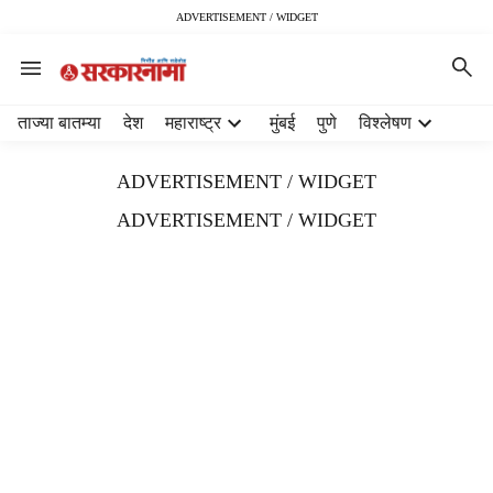
ADVERTISEMENT / WIDGET
H
ताज्या बातम्या
देश
महाराष्ट्र
मुंबई
पुणे
विश्लेषण
e
a
ADVERTISEMENT / WIDGET
d
e
ADVERTISEMENT / WIDGET
r
m
e
n
u
i
t
e
m
s