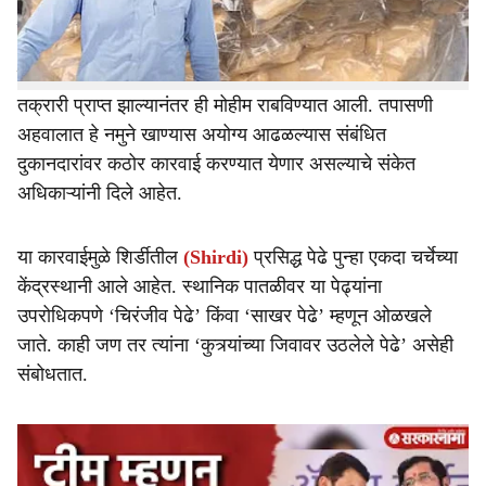
प्रशासनाच्या पथकाने साईबाबांच्या शिर्डीतील पेढा विक्रेत्यांच्या
दुकानांवर धडक कारवाई करत विविध पेढ्यांचे नमुने संकलित केले.
काही ठिकाणी विक्रीस ठेवलेल्या पेढ्यांवर बुरशी आढळल्याच्या
तक्रारी प्राप्त झाल्यानंतर ही मोहीम राबविण्यात आली. तपासणी
अहवालात हे नमुने खाण्यास अयोग्य आढळल्यास संबंधित
दुकानदारांवर कठोर कारवाई करण्यात येणार असल्याचे संकेत
अधिकाऱ्यांनी दिले आहेत.
या कारवाईमुळे शिर्डीतील
(Shirdi)
प्रसिद्ध पेढे पुन्हा एकदा चर्चेच्या
केंद्रस्थानी आले आहेत. स्थानिक पातळीवर या पेढ्यांना
उपरोधिकपणे ‘चिरंजीव पेढे’ किंवा ‘साखर पेढे’ म्हणून ओळखले
जाते. काही जण तर त्यांना ‘कुत्र्यांच्या जिवावर उठलेले पेढे’ असेही
संबोधतात.