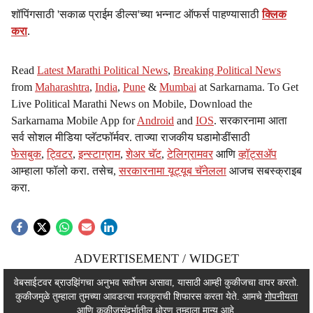
शॉपिंगसाठी 'सकाळ प्राईम डील्स'च्या भन्नाट ऑफर्स पाहण्यासाठी
क्लिक
करा
.
Read
Latest Marathi Political News
,
Breaking Political News
from
Maharashtra
,
India
,
Pune
&
Mumbai
at Sarkarnama. To Get
Live Political Marathi News on Mobile, Download the
Sarkarnama Mobile App for
Android
and
IOS
. सरकारनामा आता
सर्व सोशल मीडिया प्लॅटफॉर्मवर. ताज्या राजकीय घडामोडींसाठी
फेसबुक
,
ट्विटर
,
इन्स्टाग्राम
,
शेअर चॅट
,
टेलिग्रामवर
आणि
व्हॉट्सॲप
आम्हाला फॉलो करा. तसेच,
सरकारनामा यूट्यूब चॅनेलला
आजच सबस्क्राइब
करा.
ADVERTISEMENT / WIDGET
ADVERTISEMENT / WIDGET
वेबसाईटवर ब्राउझिंगचा अनुभव सर्वोत्तम असावा, यासाठी आम्ही कुकीजचा वापर करतो.
कुकीजमुळे तुम्हाला तुमच्या आवडत्या मजकुराची शिफारस करता येते. आमचे
गोपनीयता
ADVERTISEMENT / WIDGET
आणि कुकीजसंदर्भातील धोरण तुम्हाला मान्य आहे.