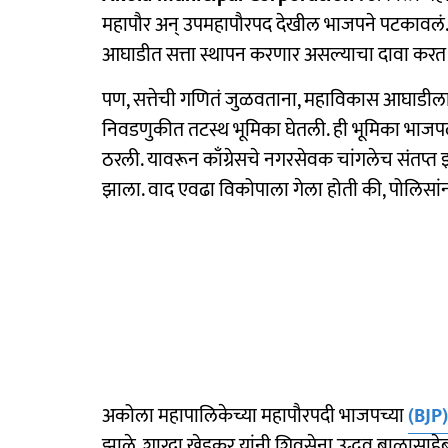
महापौर अन् उपमहापौरपद देखील भाजपने पटकावलं. 
आघाडीत सत्ता स्थापन करणार असल्याचा दावा करत 
पण, सत्तेची गणितं जुळवताना, महाविकास आघाडीला
निवडणुकीत तटस्थ भूमिका घेतली. ही भूमिका भाज
ठरली. यावरून काँग्रेसचे नगरसेवक चांगलेच संतप्त झ
झाला. वाद एवढा विकोपाला गेला होती की, पोलिसांन
अकोला महापालिकेच्या महापौरपदी भाजपच्या
(BJP)
झाले. शारदा खेडकर यांनी शिवसेना उद्धव बाळासाहेब 