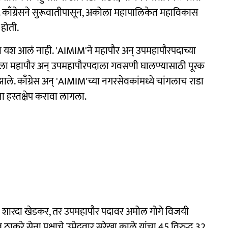
काँग्रेसने सुरूवातीपासून, अकोला महापालिकेत महाविकास
होती.
 यश आलं नाही. 'AIMIM'ने महापौर अन् उपमहापौरपदाच्या
पला महापौर अन् उपमहापौरपदाला गवसणी घालण्यासाठी पूरक
ाले. काँग्रेस अन् 'AIMIM'च्या नगरसेवकांमध्ये चांगलाच राडा
ा हस्तक्षेप करावा लागला.
शारदा खेडकर, तर उपमहापौर पदावर अमोल गोगे विजयी
ठाकरे सेना पक्षाचे उमेदवार सुरेखा काळे यांचा 45 विरुद्ध 32