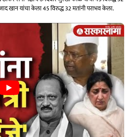
आजाद खान यांचा केला 45 विरुद्ध 32 मतांनी पराभव केला.