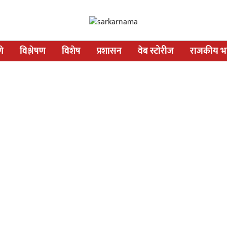
णे
विश्लेषण
विशेष
प्रशासन
वेब स्टोरीज
राजकीय भव