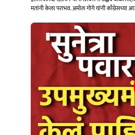
मतांनी केला पराभव. अमोल गोगे यांनी काँग्रेसच्या 