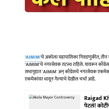
'AIMIM'
चे अकोला महापालिका निवडणुकीत, तीन न
'AIMIM'चे नगरसेवक तटस्थ राहिले. यावरून काँग्र
सभागृहात 'AIMIM' अन् काँग्रेसचे नगरसेवक एकमे
एकमेकांवर धावून गेल्याचे देखील चर्चा आहे.
Raigad Kho
पेटलं! कोटी