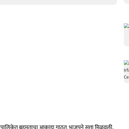
ालिकेत बहुमताचा आकाडा गाठत, भाजपने सत्ता मिळवली.