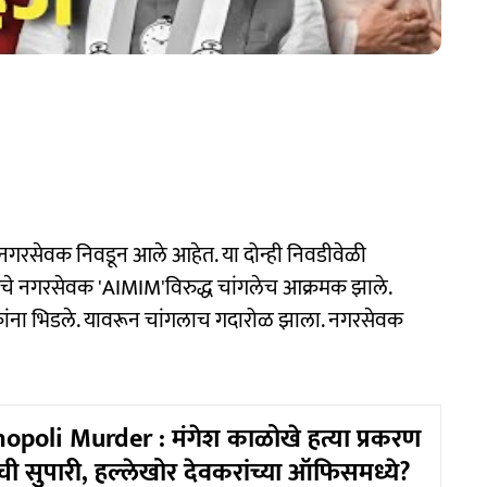
गरसेवक निवडून आले आहेत. या दोन्ही निवडीवेळी
ेसचे नगरसेवक 'AIMIM'विरुद्ध चांगलेच आक्रमक झाले.
कांना भिडले. यावरून चांगलाच गदारोळ झाला. नगरसेवक
poli Murder : मंगेश काळोखे हत्या प्रकरण
ंची सुपारी, हल्लेखोर देवकरांच्या ऑफिसमध्ये?