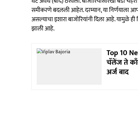
थेट अवैध (बाद) ठरवला. बाजोरियांसारखा बडा चेहर
समीकरणे बदलली आहेत. दरम्यान, या निर्णयाला आ
असल्याचा इशारा बाजोरियांनी दिला आहे. यामुळे ही 
झाली आहे.
Top 10 New
चॅलेंज ते क
अर्ज बाद