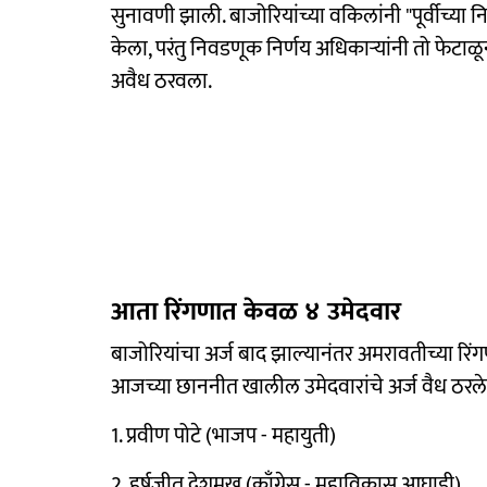
सुनावणी झाली. बाजोरियांच्या वकिलांनी "पूर्वीच्य
केला, परंतु निवडणूक निर्णय अधिकाऱ्यांनी तो फेटाळून
अवैध ठरवला.
आता रिंगणात केवळ ४ उमेदवार
बाजोरियांचा अर्ज बाद झाल्यानंतर अमरावतीच्या र
आजच्या छाननीत खालील उमेदवारांचे अर्ज वैध ठरले
1. प्रवीण पोटे (भाजप - महायुती)
2. हर्षजीत देशमुख (काँग्रेस - महाविकास आघाडी)