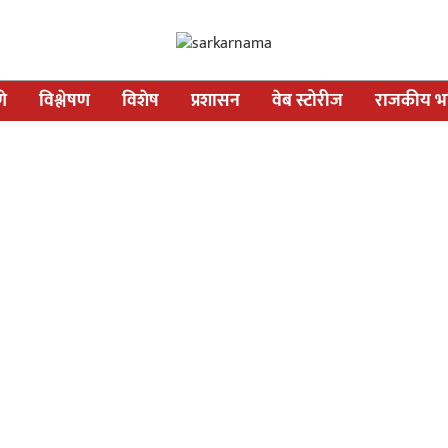
णे
विश्लेषण
विशेष
प्रशासन
वेब स्टोरीज
राजकीय भव