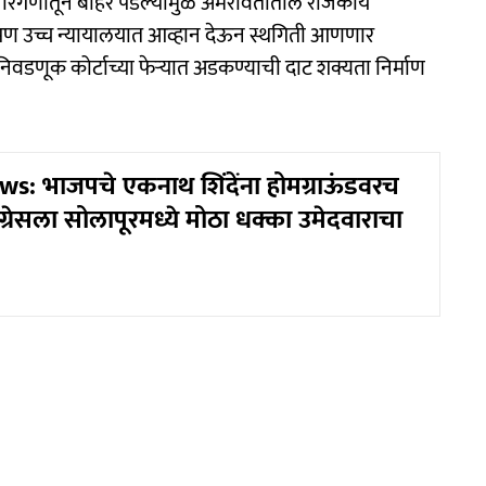
ा रिंगणातून बाहेर पडल्यामुळे अमरावतीतील राजकीय
पण उच्च न्यायालयात आव्हान देऊन स्थगिती आणणार
निवडणूक कोर्टाच्या फेऱ्यात अडकण्याची दाट शक्यता निर्माण
s: भाजपचे एकनाथ शिंदेंना होमग्राऊंडवरच
ाँग्रेसला सोलापूरमध्ये मोठा धक्का उमेदवाराचा