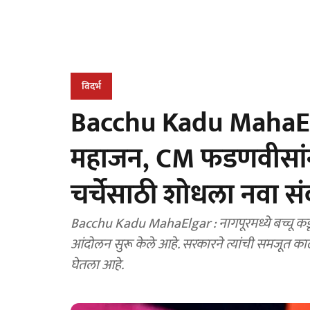
विदर्भ
Bacchu Kadu MahaElga
महाजन, CM फडणवीसांनी 
चर्चेसाठी शोधला नवा 
Bacchu Kadu MahaElgar : नागपूरमध्ये बच्चू कडू या
आंदोलन सुरू केले आहे. सरकारने त्यांची समजूत काढ
घेतला आहे.