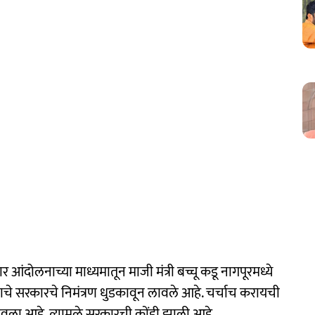
ार आंदोलनाच्या माध्यमातून माजी मंत्री बच्चू कडू नागपूरमध्ये
ण्याचे सरकारचे निमंत्रण धुडकावून लावले आहे. चर्चाच करायची
ठवला आहे. त्यामुळे सरकारची कोंडी झाली आहे.