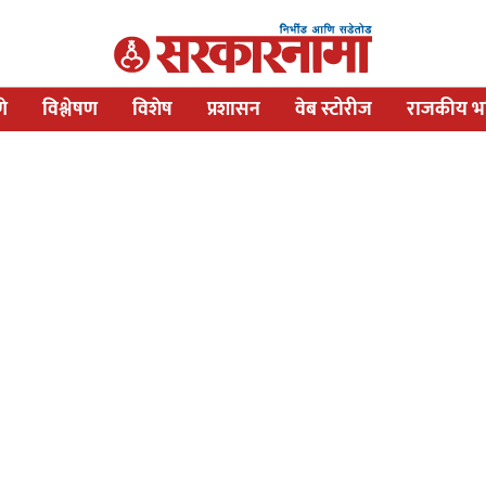
णे
विश्लेषण
विशेष
प्रशासन
वेब स्टोरीज
राजकीय भव