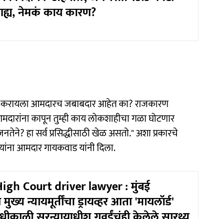
ाह्य, नेमकं काय कारण?
 दशा करायला आमदारच जबाबदार आहेत का? राजकारण
े. आमदारांना कापून तुम्ही काय लोकशाहीचा गळा घोटणार
ेने? हा सर्व प्रसिद्धीसाठी खेळ असतो." अशा प्रकारचे
डू यांना आमदार गायकवाड यांनी दिला.
gh Court driver lawyer : मुंबई
 मुख्य न्यायमूर्तींचा ड्रायव्हर आता 'मायलॉर्ड'
धीकाळी सरन्यायाधीश गवईंचंही केलेले सारथ्य