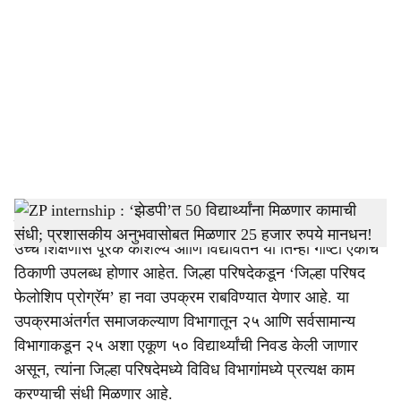
o
c
i
a
l
s
h
ग्रामीण भागातील तरुणांना प्रशासकीय कामाचा प्रत्यक्ष अनुभव,
उच्च शिक्षणास पूरक कौशल्ये आणि विद्यावेतन या तिन्ही गोष्टी एकाच
a
ठिकाणी उपलब्ध होणार आहेत. जिल्हा परिषदेकडून ‘जिल्हा परिषद
r
फेलोशिप प्रोग्रॅम’ हा नवा उपक्रम राबविण्यात येणार आहे. या
उपक्रमाअंतर्गत समाजकल्याण विभागातून २५ आणि सर्वसामान्य
e
विभागाकडून २५ अशा एकूण ५० विद्यार्थ्यांची निवड केली जाणार
असून, त्यांना जिल्हा परिषदेमध्ये विविध विभागांमध्ये प्रत्यक्ष काम
करण्याची संधी मिळणार आहे.