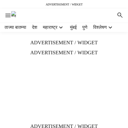
ADVERTISEMENT / WIDGET
H
ताज्या बातम्या
देश
महाराष्ट्र
मुंबई
पुणे
विश्लेषण
e
a
ADVERTISEMENT / WIDGET
d
e
ADVERTISEMENT / WIDGET
r
m
e
n
u
i
t
e
m
s
ADVERTISEMENT / WIDGET