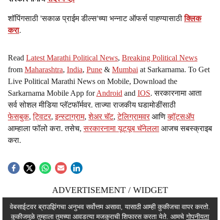
शॉपिंगसाठी 'सकाळ प्राईम डील्स'च्या भन्नाट ऑफर्स पाहण्यासाठी
क्लिक
करा
.
Read
Latest Marathi Political News
,
Breaking Political News
from
Maharashtra
,
India
,
Pune
&
Mumbai
at Sarkarnama. To Get
Live Political Marathi News on Mobile, Download the
Sarkarnama Mobile App for
Android
and
IOS
. सरकारनामा आता
सर्व सोशल मीडिया प्लॅटफॉर्मवर. ताज्या राजकीय घडामोडींसाठी
फेसबुक
,
ट्विटर
,
इन्स्टाग्राम
,
शेअर चॅट
,
टेलिग्रामवर
आणि
व्हॉट्सॲप
आम्हाला फॉलो करा. तसेच,
सरकारनामा यूट्यूब चॅनेलला
आजच सबस्क्राइब
करा.
ADVERTISEMENT / WIDGET
ADVERTISEMENT / WIDGET
वेबसाईटवर ब्राउझिंगचा अनुभव सर्वोत्तम असावा, यासाठी आम्ही कुकीजचा वापर करतो.
कुकीजमुळे तुम्हाला तुमच्या आवडत्या मजकुराची शिफारस करता येते. आमचे
गोपनीयता