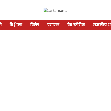
णे
विश्लेषण
विशेष
प्रशासन
वेब स्टोरीज
राजकीय भव