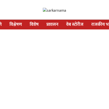
णे
विश्लेषण
विशेष
प्रशासन
वेब स्टोरीज
राजकीय भव