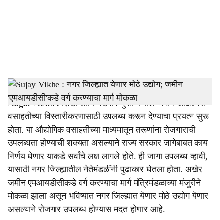
i
a
l
s
sujay vikhe
-
Sarakarnama
h
Nagar News :
शिर्डी आणि वडगाव गुप्ता येथील जमीन औद्योगिक
a
वसाहतीच्या विस्तारीकरणासाठी उपलब्ध करून देण्याचा प्रयत्न सुरू
r
होता. या औद्योगिक वसाहतीच्या माध्यमातून तरूणांना रोजगाराची
उपलब्धता होण्याची शक्यता असल्याने राज्य सरकार जागेबाबत काय
e
निर्णय घेणार याकडे सर्वांचे लक्ष लागले होते. ही जागा उपलब्ध व्हावी,
यासाठी नगर जिल्ह्यातील नेतेमंडळींनी पुढाकार घेतला होता. अखेर
जमीन एमआयडीसीकडे वर्ग करण्याचा मार्ग मंत्रिमंडळाच्या मंजुरीने
मोकळा झाला असून भविष्यात नगर जिल्ह्यात येणार मोठे उद्योग येणार
असल्याने रोजगार उपलब्ध होण्यास मदत होणार आहे.