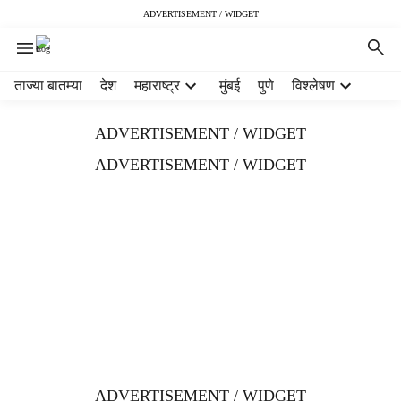
ADVERTISEMENT / WIDGET
H
ताज्या बातम्या
देश
महाराष्ट्र
मुंबई
पुणे
विश्लेषण
e
a
ADVERTISEMENT / WIDGET
d
e
ADVERTISEMENT / WIDGET
r
m
e
n
u
i
t
e
m
s
ADVERTISEMENT / WIDGET